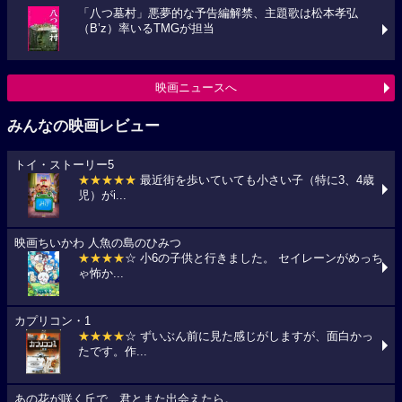
「八つ墓村」悪夢的な予告編解禁、主題歌は松本孝弘
（B’z）率いるTMGが担当
映画ニュースへ
みんなの映画レビュー
トイ・ストーリー5
★★★★★
最近街を歩いていても小さい子（特に3、4歳
児）がi...
映画ちいかわ 人魚の島のひみつ
★★★★
☆ 小6の子供と行きました。 セイレーンがめっち
ゃ怖か...
カプリコン・1
★★★★
☆ ずいぶん前に見た感じがしますが、面白かっ
たです。作...
あの花が咲く丘で、君とまた出会えたら。