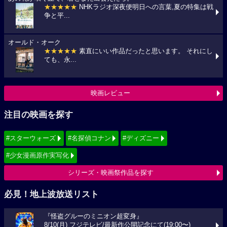
★★★★★
NHKラジオ深夜便明日への言葉,夏の特集は戦
争と平...
オールド・オーク
★★★★★
素直にいい作品だったと思います。 それにし
ても、永...
映画レビュー
注目の映画を探す
#スターウォーズ
#名探偵コナン
#ディズニー
#少女漫画原作実写化
シリーズ・映画祭作品を探す
必見！地上波放送リスト
『怪盗グルーのミニオン超変身』
8/10(月) フジテレビ/最新作公開記念にて(19:00〜)