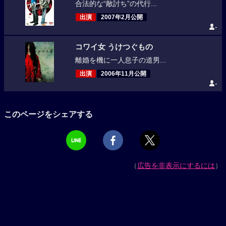
合法的な“敵討ち”の代行...
出演
2007年2月公開
-
コワイ女 うけつぐもの
離婚を機に一人息子の道男...
出演
2006年11月公開
-
このページをシェアする
（
広告を非表示にするには
）