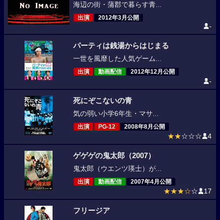
海辺の街・蒲郡で暮らす青...
出演
2012年3月公開
-
パーティは銭湯からはじまる
一世を風靡した人気ゲーム...
出演
動画配信
2012年12月公開
-
死にぞこないの青
気の弱い小学6年生・マサ...
出演
PG-12
2008年8月公開
★★
☆☆☆
4
ゲゲゲの鬼太郎（2007）
鬼太郎（ウエンツ瑛士）が...
出演
動画配信
2007年4月公開
★★★☆
☆
17
フリージア