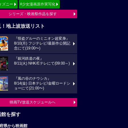
ィズニー
#少女漫画原作実写化
シリーズ・映画祭作品を探す
見！地上波放送リスト
『怪盗グルーのミニオン超変身』
8/10(月) フジテレビ/最新作公開記
念にて(19:00〜)
『銀河鉄道の夜』
8/11(火) NHK/Eテレにて(09:00～)
『風の谷のナウシカ』
8/14(金) 日本テレビ/金曜ロードシ
ョーにて(21:00〜)
映画TV放送スケジュールへ
画館を探す
府県から映画館