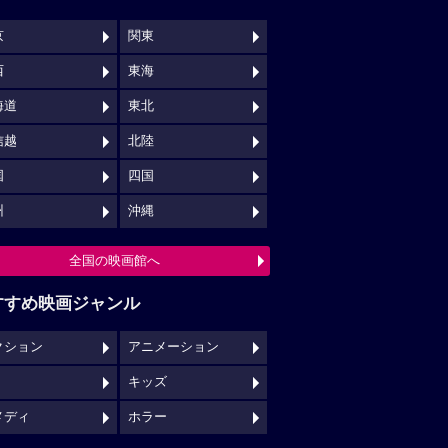
京
関東
西
東海
海道
東北
信越
北陸
国
四国
州
沖縄
全国の映画館へ
すすめ映画ジャンル
クション
アニメーション
キッズ
メディ
ホラー