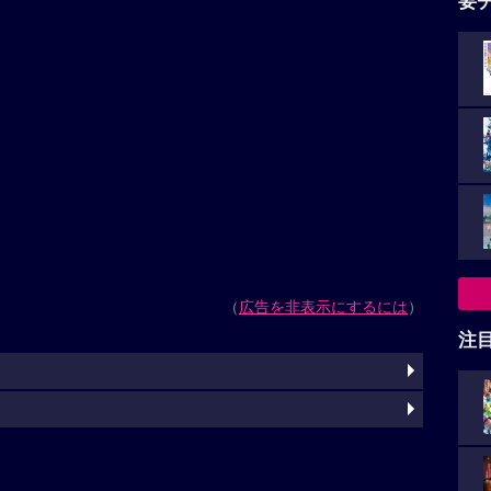
要
（
広告を非表示にするには
）
注