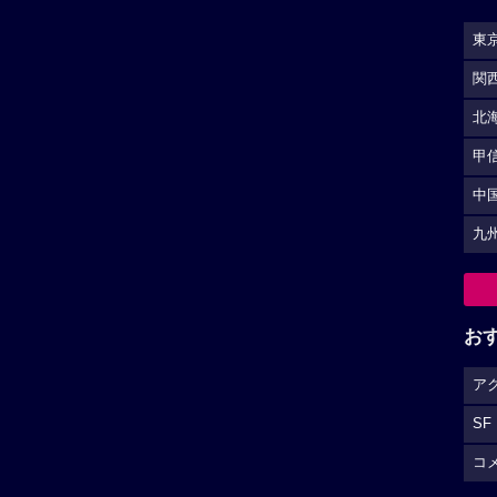
東
関
北
甲
中
九
お
ア
SF
コ