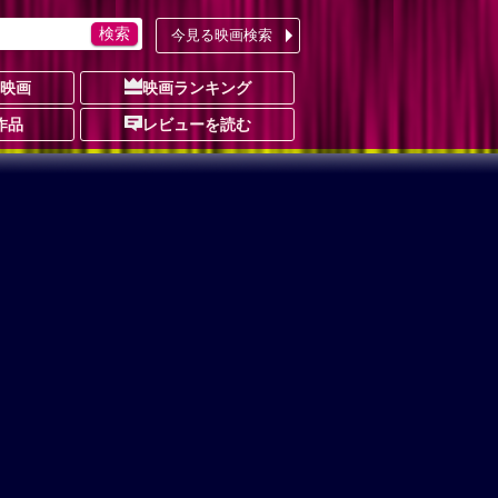
今見る映画検索
の映画
映画ランキング
作品
レビューを読む