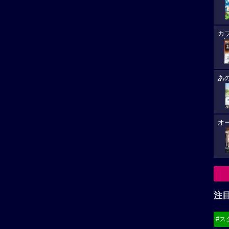
カ
あ
オ
注
#ス