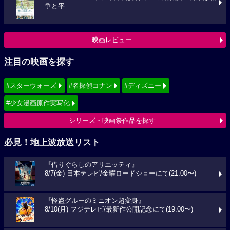
争と平...
映画レビュー
注目の映画を探す
#スターウォーズ
#名探偵コナン
#ディズニー
#少女漫画原作実写化
シリーズ・映画祭作品を探す
必見！地上波放送リスト
『借りぐらしのアリエッティ』
8/7(金) 日本テレビ/金曜ロードショーにて(21:00〜)
『怪盗グルーのミニオン超変身』
8/10(月) フジテレビ/最新作公開記念にて(19:00〜)