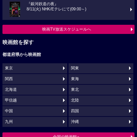
『銀河鉄道の夜』
8/11(火) NHK/Eテレにて(09:00～)
映画TV放送スケジュールへ
映画館を探す
都道府県から映画館
東京
関東
関西
東海
北海道
東北
甲信越
北陸
中国
四国
九州
沖縄
全国の映画館へ