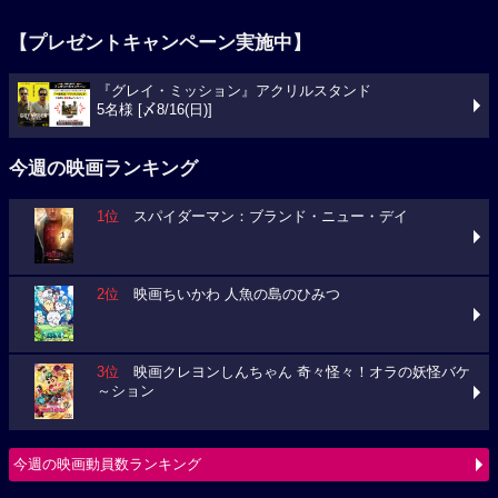
【プレゼントキャンペーン実施中】
『グレイ・ミッション』アクリルスタンド
5名様 [〆8/16(日)]
今週の映画ランキング
1位
スパイダーマン：ブランド・ニュー・デイ
2位
映画ちいかわ 人魚の島のひみつ
3位
映画クレヨンしんちゃん 奇々怪々！オラの妖怪バケ
～ション
今週の映画動員数ランキング