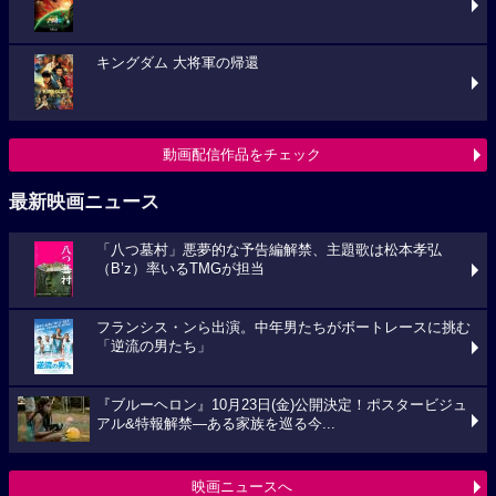
キングダム 大将軍の帰還
動画配信作品をチェック
最新映画ニュース
「八つ墓村」悪夢的な予告編解禁、主題歌は松本孝弘
（B’z）率いるTMGが担当
フランシス・ンら出演。中年男たちがボートレースに挑む
「逆流の男たち」
『ブルーヘロン』10月23日(金)公開決定！ポスタービジュ
アル&特報解禁―ある家族を巡る今...
映画ニュースへ