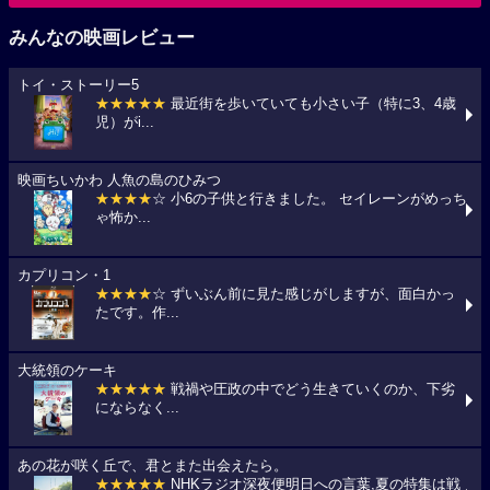
みんなの映画レビュー
トイ・ストーリー5
★★★★★
最近街を歩いていても小さい子（特に3、4歳
児）がi...
映画ちいかわ 人魚の島のひみつ
★★★★
☆ 小6の子供と行きました。 セイレーンがめっち
ゃ怖か...
カプリコン・1
★★★★
☆ ずいぶん前に見た感じがしますが、面白かっ
たです。作...
大統領のケーキ
★★★★★
戦禍や圧政の中でどう生きていくのか、下劣
にならなく...
あの花が咲く丘で、君とまた出会えたら。
★★★★★
NHKラジオ深夜便明日への言葉,夏の特集は戦