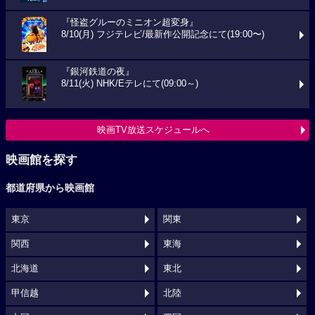
『怪盗グルーのミニオン超変身』
8/10(月) フジテレビ/最新作公開記念にて(19:00〜)
『銀河鉄道の夜』
8/11(火) NHK/Eテレにて(09:00～)
映画TV放送スケジュールへ
映画館を探す
都道府県から映画館
東京
関東
関西
東海
北海道
東北
甲信越
北陸