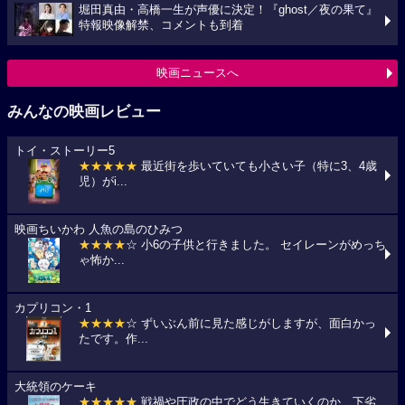
堀田真由・高橋一生が声優に決定！『ghost／夜の果て』
特報映像解禁、コメントも到着
映画ニュースへ
みんなの映画レビュー
トイ・ストーリー5
★★★★★
最近街を歩いていても小さい子（特に3、4歳
児）がi...
映画ちいかわ 人魚の島のひみつ
★★★★
☆ 小6の子供と行きました。 セイレーンがめっち
ゃ怖か...
カプリコン・1
★★★★
☆ ずいぶん前に見た感じがしますが、面白かっ
たです。作...
大統領のケーキ
★★★★★
戦禍や圧政の中でどう生きていくのか、下劣