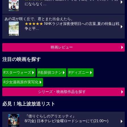
にならなく...
あの花が咲く丘で、君とまた出会えたら。
★★★★★
NHKラジオ深夜便明日への言葉,夏の特集は戦
争と平...
映画レビュー
注目の映画を探す
#スターウォーズ
#名探偵コナン
#ディズニー
#少女漫画原作実写化
シリーズ・映画祭作品を探す
必見！地上波放送リスト
『借りぐらしのアリエッティ』
8/7(金) 日本テレビ/金曜ロードショーにて(21:00〜)