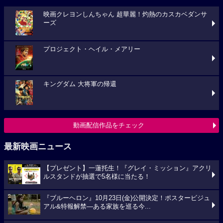
映画クレヨンしんちゃん 超華麗！灼熱のカスカベダンサ
ーズ
プロジェクト・ヘイル・メアリー
キングダム 大将軍の帰還
動画配信作品をチェック
最新映画ニュース
【プレゼント】一蓮托生！『グレイ・ミッション』アクリ
ルスタンドが抽選で5名様に当たる！
『ブルーヘロン』10月23日(金)公開決定！ポスタービジュ
アル&特報解禁―ある家族を巡る今...