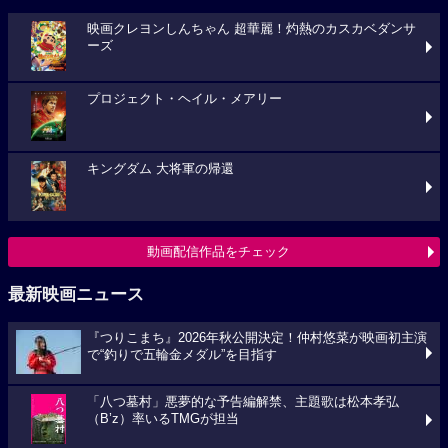
映画クレヨンしんちゃん 超華麗！灼熱のカスカベダンサ
ーズ
プロジェクト・ヘイル・メアリー
キングダム 大将軍の帰還
動画配信作品をチェック
最新映画ニュース
『つりこまち』2026年秋公開決定！仲村悠菜が映画初主演
で“釣りで五輪金メダル”を目指す
「八つ墓村」悪夢的な予告編解禁、主題歌は松本孝弘
（B’z）率いるTMGが担当