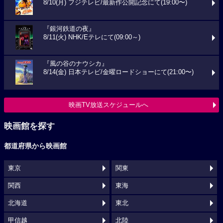
8/10(月) フジテレビ/最新作公開記念にて(19:00〜)
『銀河鉄道の夜』
8/11(火) NHK/Eテレにて(09:00～)
『風の谷のナウシカ』
8/14(金) 日本テレビ/金曜ロードショーにて(21:00〜)
映画TV放送スケジュールへ
映画館を探す
都道府県から映画館
東京
関東
関西
東海
北海道
東北
甲信越
北陸