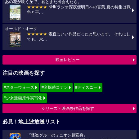
あの花が咲く丘で、君とまた出会えたら。
★★★★★
NHKラジオ深夜便明日への言葉,夏の特集は戦
争と平...
オールド・オーク
★★★★★
素直にいい作品だったと思います。 それにし
ても、永...
映画レビュー
注目の映画を探す
#スターウォーズ
#名探偵コナン
#ディズニー
#少女漫画原作実写化
シリーズ・映画祭作品を探す
必見！地上波放送リスト
『怪盗グルーのミニオン超変身』