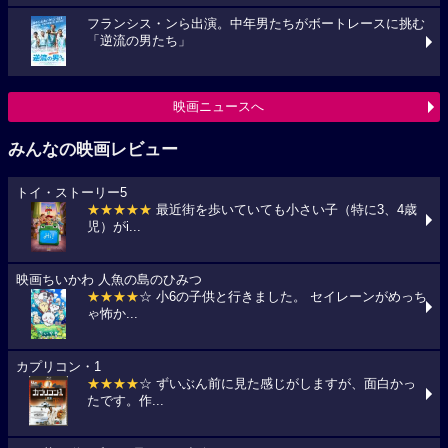
フランシス・ンら出演。中年男たちがボートレースに挑む
「逆流の男たち」
映画ニュースへ
みんなの映画レビュー
トイ・ストーリー5
★★★★★
最近街を歩いていても小さい子（特に3、4歳
児）がi...
映画ちいかわ 人魚の島のひみつ
★★★★
☆ 小6の子供と行きました。 セイレーンがめっち
ゃ怖か...
カプリコン・1
★★★★
☆ ずいぶん前に見た感じがしますが、面白かっ
たです。作...