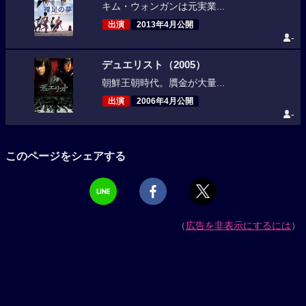
キム・ウォンガンは元実業...
出演
2013年4月公開
-
デュエリスト（2005）
朝鮮王朝時代。贋金が大量...
出演
2006年4月公開
-
このページをシェアする
（
広告を非表示にするには
）