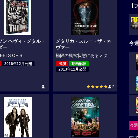
【
ソン ヘヴィ・メタル・
メタリカ・スルー・ザ・ネ
今
ダー
ヴァー
ELS OF S...
極限の興奮状態にあるメタ...
2016年12月公開
出演
動画配信
2013年11月公開
-
★★★★★
2
今週