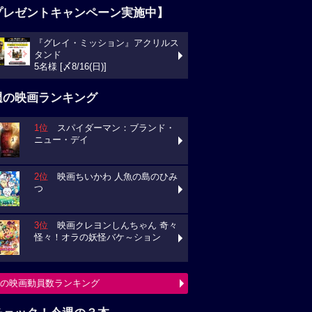
プレゼントキャンペーン実施中】
『グレイ・ミッション』アクリルス
タンド
5名様 [〆8/16(日)]
週の映画ランキング
1位
スパイダーマン：ブランド・
ニュー・デイ
2位
映画ちいかわ 人魚の島のひみ
つ
3位
映画クレヨンしんちゃん 奇々
怪々！オラの妖怪バケ～ション
の映画動員数ランキング