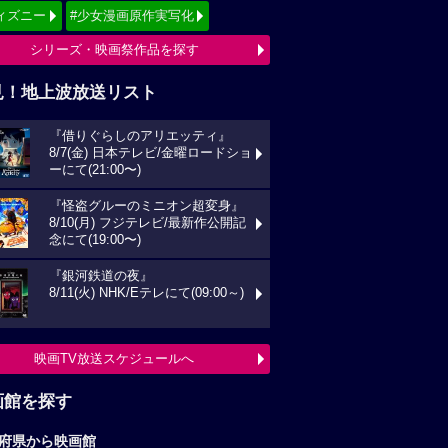
ィズニー
#少女漫画原作実写化
シリーズ・映画祭作品を探す
見！地上波放送リスト
『借りぐらしのアリエッティ』
8/7(金) 日本テレビ/金曜ロードショ
ーにて(21:00〜)
『怪盗グルーのミニオン超変身』
8/10(月) フジテレビ/最新作公開記
念にて(19:00〜)
『銀河鉄道の夜』
8/11(火) NHK/Eテレにて(09:00～)
映画TV放送スケジュールへ
画館を探す
府県から映画館