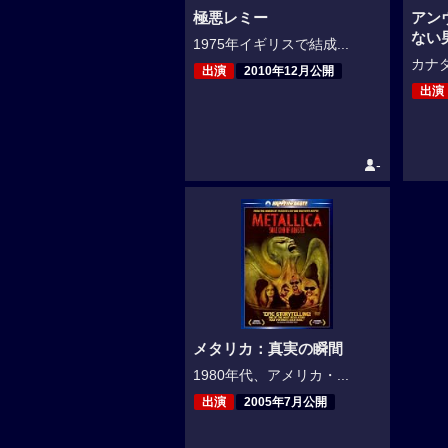
極悪レミー
アン
ない
1975年イギリスで結成...
カナダ
出演
2010年12月公開
出演
-
メタリカ：真実の瞬間
1980年代、アメリカ・...
出演
2005年7月公開