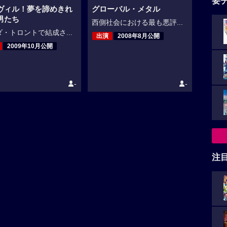
要
ヴィル！夢を諦めきれ
グローバル・メタル
男たち
西側社会における最も悪評...
・トロントで結成さ...
出演
2008年8月公開
2009年10月公開
-
-
注