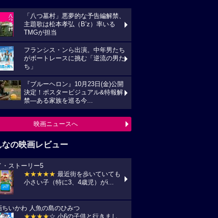
「八つ墓村」悪夢的な予告編解禁、
主題歌は松本孝弘（B’z）率いる
TMGが担当
フランシス・ンら出演。中年男たち
がボートレースに挑む「逆流の男た
ち」
『ブルーヘロン』10月23日(金)公開
決定！ポスタービジュアル&特報解
禁―ある家族を巡る今...
映画ニュースへ
んなの映画レビュー
イ・ストーリー5
★★★★★
最近街を歩いていても
小さい子（特に3、4歳児）がi...
画ちいかわ 人魚の島のひみつ
★★★★
☆ 小6の子供と行きまし