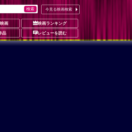
今見る映画検索
の映画
映画ランキング
作品
レビューを読む