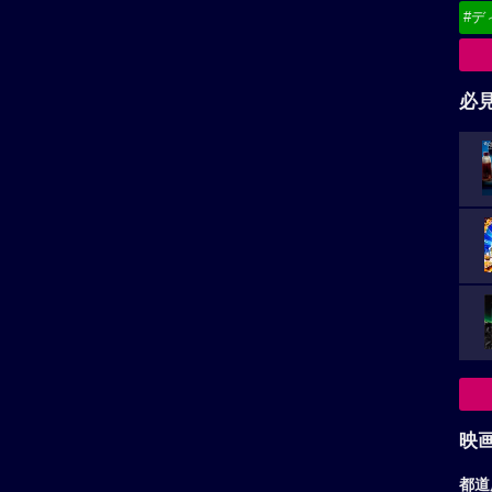
#デ
必
映
都道