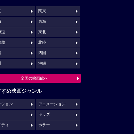
京
関東
西
東海
海道
東北
信越
北陸
国
四国
州
沖縄
全国の映画館へ
すすめ映画ジャンル
クション
アニメーション
キッズ
メディ
ホラー