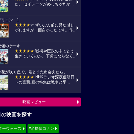
た。 セイレーンがめっちゃ怖か...
プリコン・1
★★★★
☆ ずいぶん前に見た感じ
がしますが、面白かったです。作...
統領のケーキ
★★★★★
戦禍や圧政の中でどう
生きていくのか、下劣にならなく...
の花が咲く丘で、君とまた出会えたら。
★★★★★
NHKラジオ深夜便明日
への言葉,夏の特集は戦争と平...
映画レビュー
目の映画を探す
ターウォーズ
#名探偵コナン