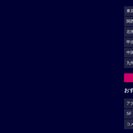
東
関
北
甲
中
九
お
ア
SF
コ