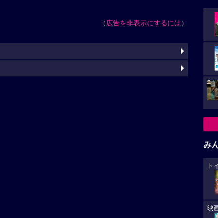
（
広告を非表示にするには
）
み
ト
映