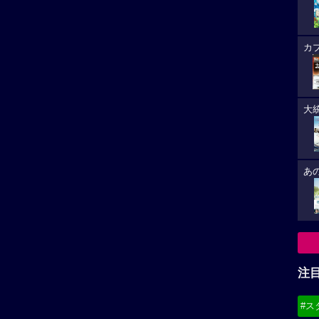
カ
大
あ
注
#ス