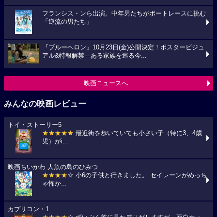
フランシス・ンら出演。中年男たちがボートレースに挑む
「逆流の男たち」
『ブルーヘロン』10月23日(金)公開決定！ポスタービジュ
アル&特報解禁―ある家族を巡る今...
映画ニュースへ
みんなの映画レビュー
トイ・ストーリー5
★★★★★
最近街を歩いていても小さい子（特に3、4歳
児）がi...
映画ちいかわ 人魚の島のひみつ
★★★★
☆ 小6の子供と行きました。 セイレーンがめっち
ゃ怖か...
カプリコン・1