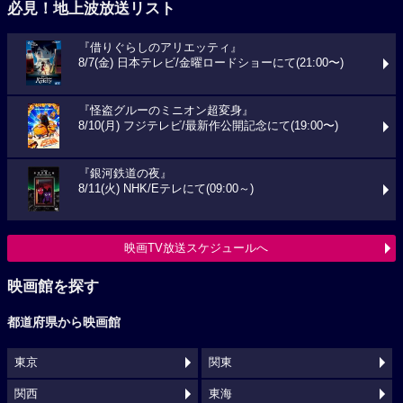
必見！地上波放送リスト
『借りぐらしのアリエッティ』
8/7(金) 日本テレビ/金曜ロードショーにて(21:00〜)
『怪盗グルーのミニオン超変身』
8/10(月) フジテレビ/最新作公開記念にて(19:00〜)
『銀河鉄道の夜』
8/11(火) NHK/Eテレにて(09:00～)
映画TV放送スケジュールへ
映画館を探す
都道府県から映画館
東京
関東
関西
東海