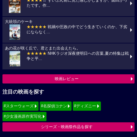
★★★★
☆ ずいぶん前に見た感じがしますが、面白かっ
たです。作...
大統領のケーキ
★★★★★
戦禍や圧政の中でどう生きていくのか、下劣
にならなく...
あの花が咲く丘で、君とまた出会えたら。
★★★★★
NHKラジオ深夜便明日への言葉,夏の特集は戦
争と平...
映画レビュー
注目の映画を探す
#スターウォーズ
#名探偵コナン
#ディズニー
#少女漫画原作実写化
シリーズ・映画祭作品を探す