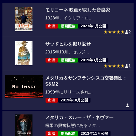
モリコーネ 映画が恋した音楽家
1928年、イタリア・ロ...
出演
動画配信
2023年1月公開
★★★★★
2
サッドヒルを掘り返せ
2015年10月。セルジ...
出演
動画配信
2019年3月公開
★★★★★
1
メタリカ＆サンフランシスコ交響楽団：
S&M2
1999年にリリースされ...
出演
2019年10月公開
-
メタリカ・スルー・ザ・ネヴァー
極限の興奮状態にあるメタ...
出演
動画配信
2013年11月公開