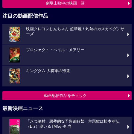
劇場上映中の映画一覧
注目の動画配信作品
映画クレヨンしんちゃん 超華麗！灼熱のカスカベダンサ
ーズ
プロジェクト・ヘイル・メアリー
キングダム 大将軍の帰還
動画配信作品をチェック
最新映画ニュース
「八つ墓村」悪夢的な予告編解禁、主題歌は松本孝弘
（B’z）率いるTMGが担当