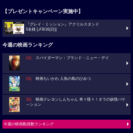
【プレゼントキャンペーン実施中】
『グレイ・ミッション』アクリルスタンド
5名様 [〆8/16(日)]
今週の映画ランキング
1位
スパイダーマン：ブランド・ニュー・デイ
2位
映画ちいかわ 人魚の島のひみつ
3位
映画クレヨンしんちゃん 奇々怪々！オラの妖怪バケ
～ション
今週の映画動員数ランキング