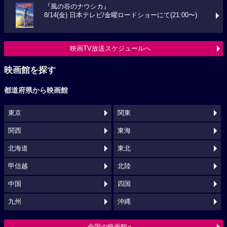
『風の谷のナウシカ』
8/14(金) 日本テレビ/金曜ロードショーにて(21:00〜)
映画TV放送スケジュールへ
映画館を探す
都道府県から映画館
東京
関東
関西
東海
北海道
東北
甲信越
北陸
中国
四国
九州
沖縄
全国の映画館へ