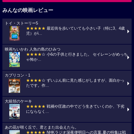
みんなの映画レビュー
トイ・ストーリー5
★★★★★
最近街を歩いていても小さい子（特に3、4歳
児）がi...
映画ちいかわ 人魚の島のひみつ
★★★★
☆ 小6の子供と行きました。 セイレーンがめっち
ゃ怖か...
カプリコン・1
★★★★
☆ ずいぶん前に見た感じがしますが、面白かっ
たです。作...
大統領のケーキ
★★★★★
戦禍や圧政の中でどう生きていくのか、下劣
にならなく...
あの花が咲く丘で、君とまた出会えたら。
★★★★★
NHKラジオ深夜便明日への言葉,夏の特集は戦