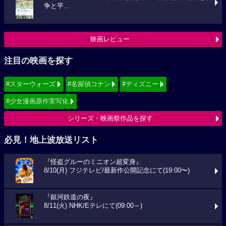
争と平...
映画レビュー
注目の映画を探す
#スターウォーズ
#名探偵コナン
#ディズニー
#少女漫画原作実写化
シリーズ・映画祭作品を探す
必見！地上波放送リスト
『怪盗グルーのミニオン超変身』
8/10(月) フジテレビ/最新作公開記念にて(19:00〜)
『銀河鉄道の夜』
8/11(火) NHK/Eテレにて(09:00～)