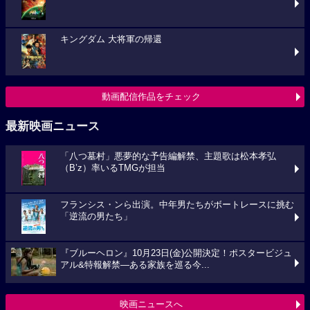
キングダム 大将軍の帰還
動画配信作品をチェック
最新映画ニュース
「八つ墓村」悪夢的な予告編解禁、主題歌は松本孝弘
（B’z）率いるTMGが担当
フランシス・ンら出演。中年男たちがボートレースに挑む
「逆流の男たち」
『ブルーヘロン』10月23日(金)公開決定！ポスタービジュ
アル&特報解禁―ある家族を巡る今...
映画ニュースへ