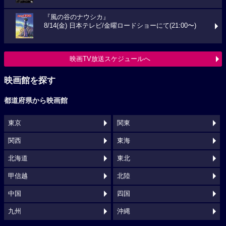
『風の谷のナウシカ』
8/14(金) 日本テレビ/金曜ロードショーにて(21:00〜)
映画TV放送スケジュールへ
映画館を探す
都道府県から映画館
東京
関東
関西
東海
北海道
東北
甲信越
北陸
中国
四国
九州
沖縄