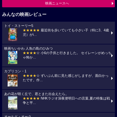
映画ニュースへ
みんなの映画レビュー
トイ・ストーリー5
★★★★★
最近街を歩いていても小さい子（特に3、4歳
児）がi...
映画ちいかわ 人魚の島のひみつ
★★★★
☆ 小6の子供と行きました。 セイレーンがめっち
ゃ怖か...
カプリコン・1
★★★★
☆ ずいぶん前に見た感じがしますが、面白かっ
たです。作...
あの花が咲く丘で、君とまた出会えたら。
★★★★★
NHKラジオ深夜便明日への言葉,夏の特集は戦
争と平...
オールド・オーク