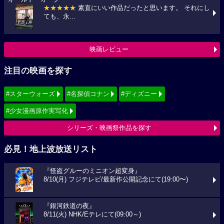
★★★★★
素直にいい作品だったと思います。 それにし
ても、永...
映画レビュー
注目の映画を探す
#スターウォーズ
#名探偵コナン
#ディズニー
#少女漫画原作実写化
シリーズ・映画祭作品を探す
必見！地上波放送リスト
『怪盗グルーのミニオン超変身』
8/10(月) フジテレビ/最新作公開記念にて(19:00〜)
『銀河鉄道の夜』
8/11(火) NHK/Eテレにて(09:00～)