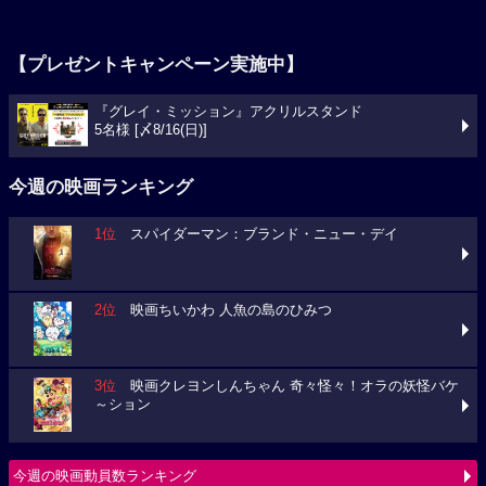
【プレゼントキャンペーン実施中】
『グレイ・ミッション』アクリルスタンド
5名様 [〆8/16(日)]
今週の映画ランキング
1位
スパイダーマン：ブランド・ニュー・デイ
2位
映画ちいかわ 人魚の島のひみつ
3位
映画クレヨンしんちゃん 奇々怪々！オラの妖怪バケ
～ション
今週の映画動員数ランキング