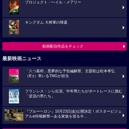
プロジェクト・ヘイル・メアリー
キングダム 大将軍の帰還
動画配信作品をチェック
最新映画ニュース
「八つ墓村」悪夢的な予告編解禁、主題歌は松本孝弘
（B’z）率いるTMGが担当
フランシス・ンら出演。中年男たちがボートレースに挑む
「逆流の男たち」
『ブルーヘロン』10月23日(金)公開決定！ポスタービジュ
アル&特報解禁―ある家族を巡る今...