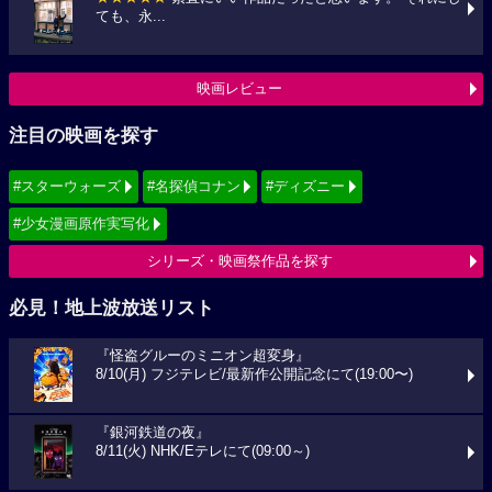
ても、永...
映画レビュー
注目の映画を探す
#スターウォーズ
#名探偵コナン
#ディズニー
#少女漫画原作実写化
シリーズ・映画祭作品を探す
必見！地上波放送リスト
『怪盗グルーのミニオン超変身』
8/10(月) フジテレビ/最新作公開記念にて(19:00〜)
『銀河鉄道の夜』
8/11(火) NHK/Eテレにて(09:00～)