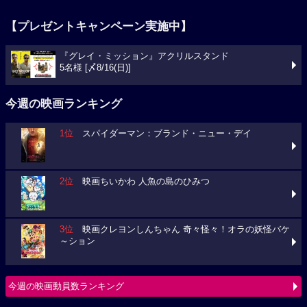
【プレゼントキャンペーン実施中】
『グレイ・ミッション』アクリルスタンド
5名様 [〆8/16(日)]
今週の映画ランキング
1位
スパイダーマン：ブランド・ニュー・デイ
2位
映画ちいかわ 人魚の島のひみつ
3位
映画クレヨンしんちゃん 奇々怪々！オラの妖怪バケ
～ション
今週の映画動員数ランキング