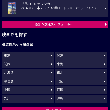
『風の谷のナウシカ』
8/14(金) 日本テレビ/金曜ロードショーにて(21:00〜)
映画TV放送スケジュールへ
映画館を探す
都道府県から映画館
東京
関東
関西
東海
北海道
東北
甲信越
北陸
中国
四国
九州
沖縄