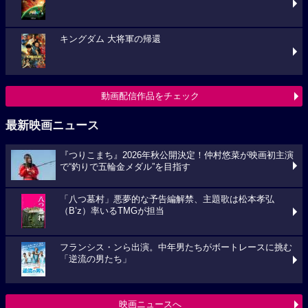
キングダム 大将軍の帰還
動画配信作品をチェック
最新映画ニュース
『つりこまち』2026年秋公開決定！仲村悠菜が映画初主演
で“釣りで五輪金メダル”を目指す
「八つ墓村」悪夢的な予告編解禁、主題歌は松本孝弘
（B’z）率いるTMGが担当
フランシス・ンら出演。中年男たちがボートレースに挑む
「逆流の男たち」
映画ニュースへ