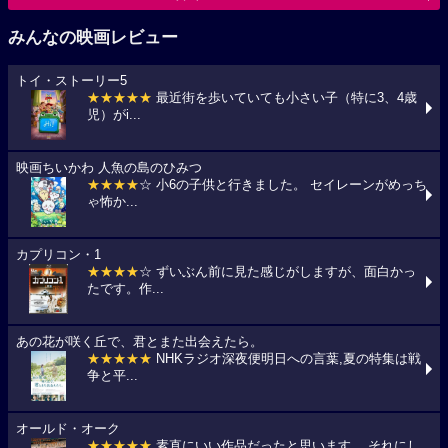
みんなの映画レビュー
トイ・ストーリー5
★★★★★
最近街を歩いていても小さい子（特に3、4歳
児）がi...
映画ちいかわ 人魚の島のひみつ
★★★★
☆ 小6の子供と行きました。 セイレーンがめっち
ゃ怖か...
カプリコン・1
★★★★
☆ ずいぶん前に見た感じがしますが、面白かっ
たです。作...
あの花が咲く丘で、君とまた出会えたら。
★★★★★
NHKラジオ深夜便明日への言葉,夏の特集は戦
争と平...
オールド・オーク
★★★★★
素直にいい作品だったと思います。 それにし