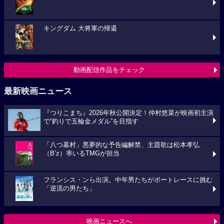
キングダム 大将軍の帰還
動画配信作品をチェック
最新映画ニュース
『つりこまち』2026年秋公開決定！仲村悠菜が映画初主演
で“釣りで五輪金メダル”を目指す
「八つ墓村」悪夢的な予告編解禁、主題歌は松本孝弘
（B’z）率いるTMGが担当
フランシス・ンら出演。中年男たちがボートレースに挑む
「逆流の男たち」
映画ニュースへ