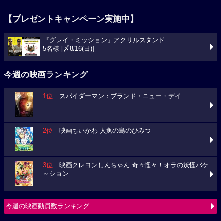
【プレゼントキャンペーン実施中】
『グレイ・ミッション』アクリルスタンド
5名様 [〆8/16(日)]
今週の映画ランキング
1位
スパイダーマン：ブランド・ニュー・デイ
2位
映画ちいかわ 人魚の島のひみつ
3位
映画クレヨンしんちゃん 奇々怪々！オラの妖怪バケ
～ション
今週の映画動員数ランキング