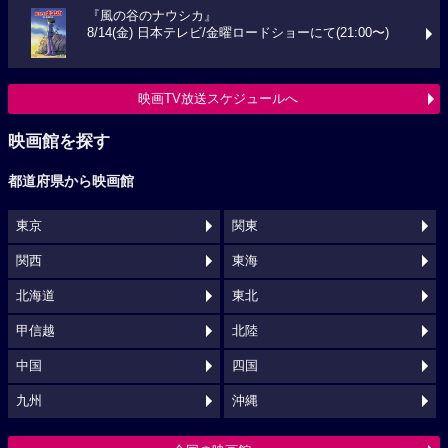
『風の谷のナウシカ』
8/14(金) 日本テレビ/金曜ロードショーにて(21:00〜)
映画TV放送スケジュールへ
映画館を探す
都道府県から映画館
東京
関東
関西
東海
北海道
東北
甲信越
北陸
中国
四国
九州
沖縄