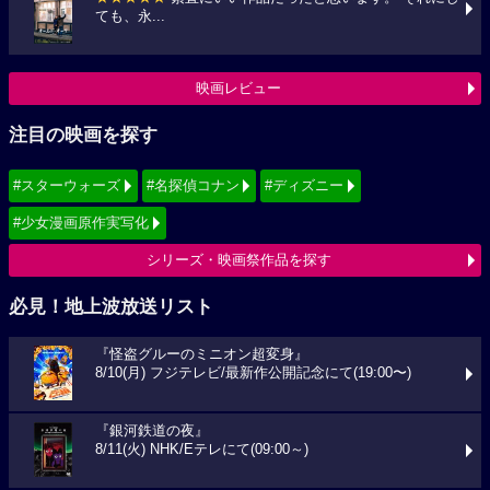
ても、永...
映画レビュー
注目の映画を探す
#スターウォーズ
#名探偵コナン
#ディズニー
#少女漫画原作実写化
シリーズ・映画祭作品を探す
必見！地上波放送リスト
『怪盗グルーのミニオン超変身』
8/10(月) フジテレビ/最新作公開記念にて(19:00〜)
『銀河鉄道の夜』
8/11(火) NHK/Eテレにて(09:00～)