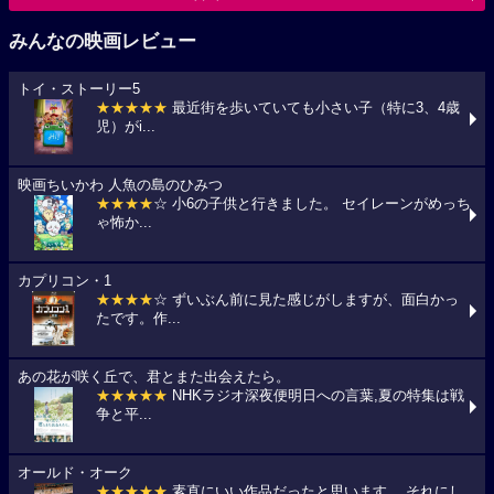
みんなの映画レビュー
トイ・ストーリー5
★★★★★
最近街を歩いていても小さい子（特に3、4歳
児）がi...
映画ちいかわ 人魚の島のひみつ
★★★★
☆ 小6の子供と行きました。 セイレーンがめっち
ゃ怖か...
カプリコン・1
★★★★
☆ ずいぶん前に見た感じがしますが、面白かっ
たです。作...
あの花が咲く丘で、君とまた出会えたら。
★★★★★
NHKラジオ深夜便明日への言葉,夏の特集は戦
争と平...
オールド・オーク
★★★★★
素直にいい作品だったと思います。 それにし