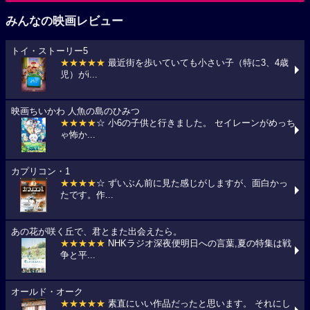
みんなの映画レビュー
トイ・ストーリー5
★★★★★
最近街を歩いていても小さい子（特に3、4歳
児）がi...
映画ちいかわ 人魚の島のひみつ
★★★★
☆ 小6の子供と行きました。 セイレーンがめっち
ゃ怖か...
カプリコン・1
★★★★
☆ ずいぶん前に見た感じがしますが、面白かっ
たです。作...
あの花が咲く丘で、君とまた出会えたら。
★★★★★
NHKラジオ深夜便明日への言葉,夏の特集は戦
争と平...
オールド・オーク
★★★★★
素直にいい作品だったと思います。 それにし