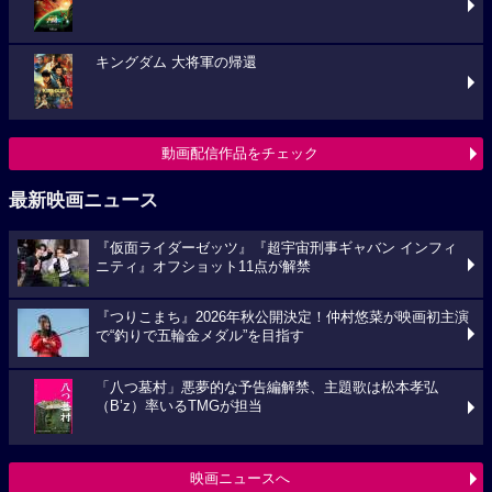
キングダム 大将軍の帰還
動画配信作品をチェック
最新映画ニュース
『仮面ライダーゼッツ』『超宇宙刑事ギャバン インフィ
ニティ』オフショット11点が解禁
『つりこまち』2026年秋公開決定！仲村悠菜が映画初主演
で“釣りで五輪金メダル”を目指す
「八つ墓村」悪夢的な予告編解禁、主題歌は松本孝弘
（B’z）率いるTMGが担当
映画ニュースへ