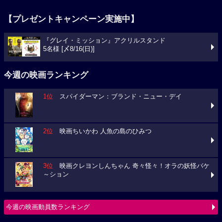
【プレゼントキャンペーン実施中】
『グレイ・ミッション』アクリルスタンド
5名様 [〆8/16(日)]
今週の映画ランキング
1位
スパイダーマン：ブランド・ニュー・デイ
2位
映画ちいかわ 人魚の島のひみつ
3位
映画クレヨンしんちゃん 奇々怪々！オラの妖怪バケ
～ション
今週の映画動員数ランキング