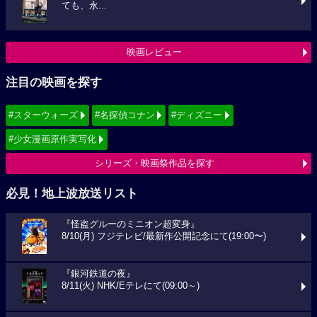
ても、永...
映画レビュー
注目の映画を探す
#スターウォーズ
#名探偵コナン
#ディズニー
#少女漫画原作実写化
シリーズ・映画祭作品を探す
必見！地上波放送リスト
『怪盗グルーのミニオン超変身』
8/10(月) フジテレビ/最新作公開記念にて(19:00〜)
『銀河鉄道の夜』
8/11(火) NHK/Eテレにて(09:00～)