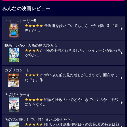
みんなの映画レビュー
トイ・ストーリー5
★★★★★
最近街を歩いていても小さい子（特に3、4歳
児）がi...
映画ちいかわ 人魚の島のひみつ
★★★★
☆ 小6の子供と行きました。 セイレーンがめっち
ゃ怖か...
カプリコン・1
★★★★
☆ ずいぶん前に見た感じがしますが、面白かっ
たです。作...
大統領のケーキ
★★★★★
戦禍や圧政の中でどう生きていくのか、下劣
にならなく...
あの花が咲く丘で、君とまた出会えたら。
★★★★★
NHKラジオ深夜便明日への言葉,夏の特集は戦