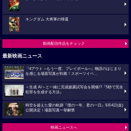
キングダム 大将軍の帰還
動画配信作品をチェック
最新映画ニュース
『4アウト ─もう一度、プレイボール─』物語のはじまり
を感じる場面写真が到着！スポーツイベ...
＜生成 AI＞と一緒に完成披露試写会を開催!?『5秒で完全
犯罪を生成する方法』
時空を超えた愛の軌跡『僕の一年、君の一日』9月4日(金)
公開決定！場面写真一挙解禁
映画ニュースへ