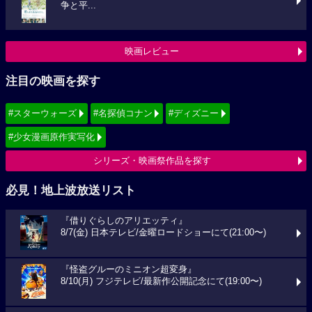
争と平...
映画レビュー
注目の映画を探す
#スターウォーズ
#名探偵コナン
#ディズニー
#少女漫画原作実写化
シリーズ・映画祭作品を探す
必見！地上波放送リスト
『借りぐらしのアリエッティ』
8/7(金) 日本テレビ/金曜ロードショーにて(21:00〜)
『怪盗グルーのミニオン超変身』
8/10(月) フジテレビ/最新作公開記念にて(19:00〜)