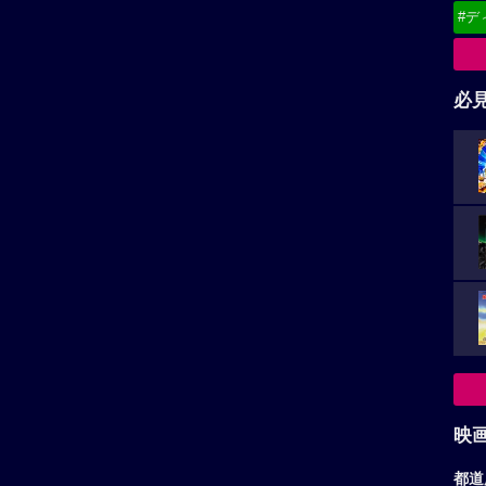
#デ
必
映
都道