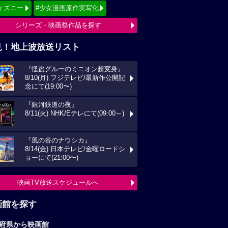
ィズニー
#少女漫画原作実写化
シリーズ・映画祭作品を探す
見！地上波放送リスト
『怪盗グルーのミニオン超変身』
8/10(月) フジテレビ/最新作公開記
念にて(19:00〜)
『銀河鉄道の夜』
8/11(火) NHK/Eテレにて(09:00～)
『風の谷のナウシカ』
8/14(金) 日本テレビ/金曜ロードシ
ョーにて(21:00〜)
映画TV放送スケジュールへ
画館を探す
府県から映画館