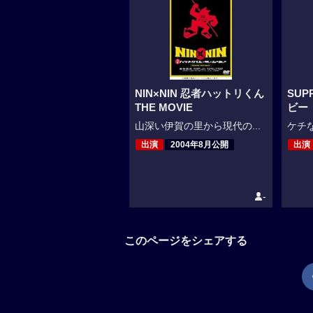
NIN×NIN 忍者ハットリくん
SUP
THE MOVIE
ビー
山深い伊賀の里から現代の...
ケチな
出演
2004年8月公開
出演
-
このページをシェアする