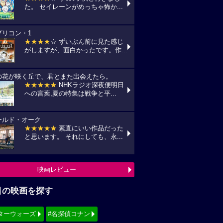
た。 セイレーンがめっちゃ怖か...
プリコン・1
★★★★
☆ ずいぶん前に見た感じ
がしますが、面白かったです。作...
の花が咲く丘で、君とまた出会えたら。
★★★★★
NHKラジオ深夜便明日
への言葉,夏の特集は戦争と平...
ールド・オーク
★★★★★
素直にいい作品だった
と思います。 それにしても、永...
映画レビュー
目の映画を探す
ターウォーズ
#名探偵コナン