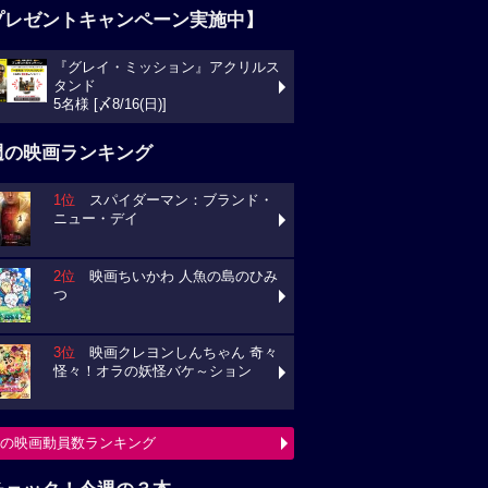
プレゼントキャンペーン実施中】
『グレイ・ミッション』アクリルス
タンド
5名様 [〆8/16(日)]
週の映画ランキング
1位
スパイダーマン：ブランド・
ニュー・デイ
2位
映画ちいかわ 人魚の島のひみ
つ
3位
映画クレヨンしんちゃん 奇々
怪々！オラの妖怪バケ～ション
の映画動員数ランキング