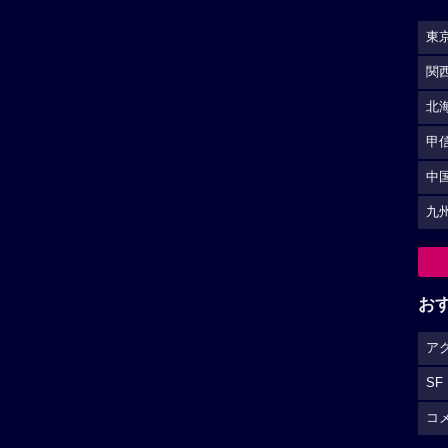
東
関
北
甲
中
九
お
ア
SF
コ