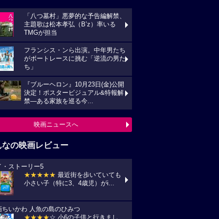
「八つ墓村」悪夢的な予告編解禁、
主題歌は松本孝弘（B’z）率いる
TMGが担当
フランシス・ンら出演。中年男たち
がボートレースに挑む「逆流の男た
ち」
『ブルーヘロン』10月23日(金)公開
決定！ポスタービジュアル&特報解
禁―ある家族を巡る今...
映画ニュースへ
んなの映画レビュー
イ・ストーリー5
★★★★★
最近街を歩いていても
小さい子（特に3、4歳児）がi...
画ちいかわ 人魚の島のひみつ
★★★★
☆ 小6の子供と行きまし