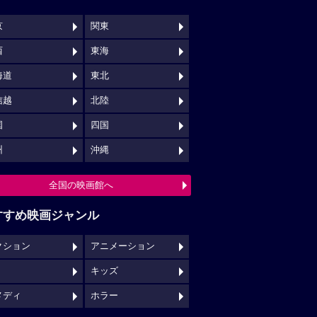
京
関東
西
東海
海道
東北
信越
北陸
国
四国
州
沖縄
全国の映画館へ
すすめ映画ジャンル
クション
アニメーション
キッズ
メディ
ホラー