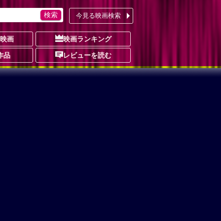
今見る映画検索
の映画
映画ランキング
作品
レビューを読む