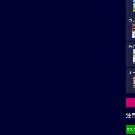
カ
あ
オ
注
#ス