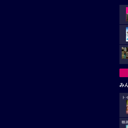
み
ト
映