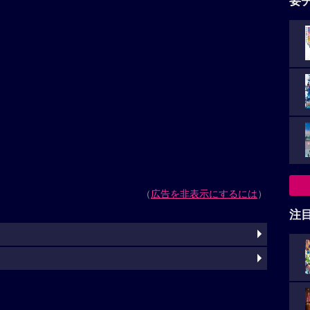
要
（
広告を非表示にするには
）
注