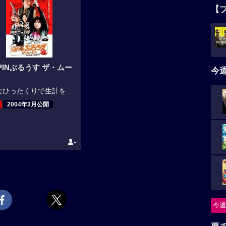
【
PINぶるうす ザ・ムー
今
ひったくりで生計を...
2004年3月公開
-
今週