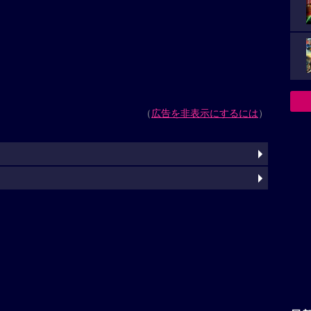
（
広告を非表示にするには
）