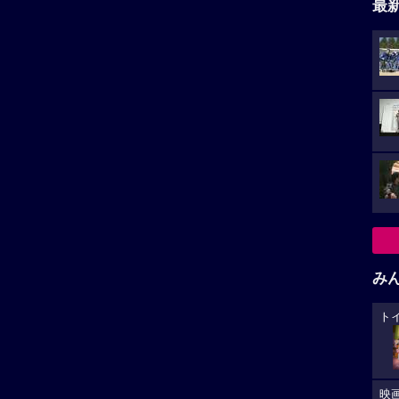
最
み
ト
映