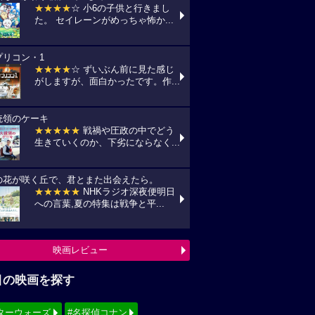
★★★★
☆ 小6の子供と行きまし
た。 セイレーンがめっちゃ怖か...
プリコン・1
★★★★
☆ ずいぶん前に見た感じ
がしますが、面白かったです。作...
統領のケーキ
★★★★★
戦禍や圧政の中でどう
生きていくのか、下劣にならなく...
の花が咲く丘で、君とまた出会えたら。
★★★★★
NHKラジオ深夜便明日
への言葉,夏の特集は戦争と平...
映画レビュー
目の映画を探す
ターウォーズ
#名探偵コナン