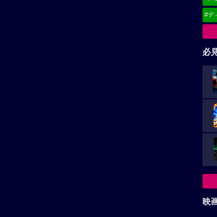
#デ
必
映