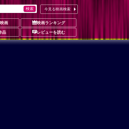
今見る映画検索
の映画
映画ランキング
作品
レビューを読む