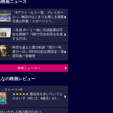
新映画ニュース
『4アウト ─もう一度、プレイボー
ル─』物語のはじまりを感じる場面
写真が到着！スポーツイベ...
＜生成 AI＞と一緒に完成披露試写
会を開催!?『5秒で完全犯罪を生成
する方法』
時空を超えた愛の軌跡『僕の一年、
君の一日』9月4日(金)公開決定！場
面写真一挙解禁
映画ニュースへ
んなの映画レビュー
イ・ストーリー5
★★★★★
最近街を歩いていても
小さい子（特に3、4歳児）がi...
画ちいかわ 人魚の島のひみつ