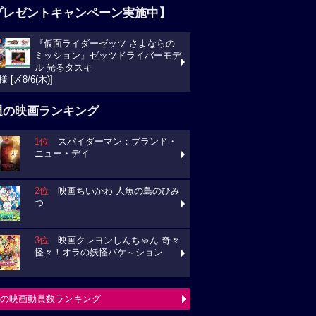
プレゼントキャンペーン実施中】
『仮面ライダーゼッツ さよならの
ミッション』ゼッツドライバーモデ
ル 光るタスキ
様 [〆8/6(木)]
週の映画ランキング
1位
スパイダーマン：ブランド・
ニュー・デイ
2位
映画ちいかわ 人魚の島のひみ
つ
3位
映画クレヨンしんちゃん 奇々
怪々！オラの妖怪バケ～ション
の映画動員数ランキング