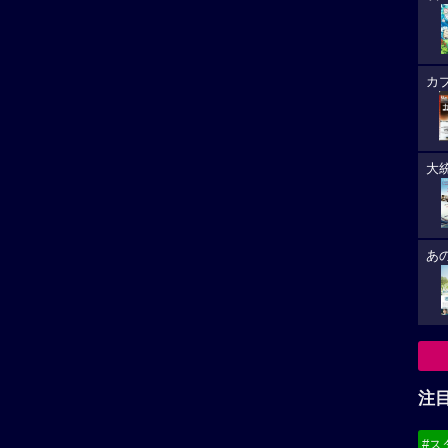
カ
大
あ
注
#ス