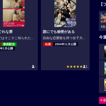
【
4名
ぐれな唇
誰にでも秘密がある
今
はそこそこ知られた...
自由な恋愛観を持つ女子大...
動画配信
出演
2004年11月公開
4年1月公開
-
★★★★★
1
今週