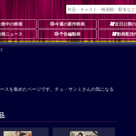
上映中の映画
今週の新作映画
近日公開
映画ニュース
予告編動画
動画配信
ミ
ースを集めたページです。チュ・サンミさんの気になる
品