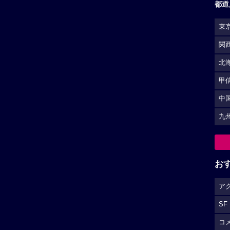
都道
東
関
北
甲
中
九
お
ア
SF
コ