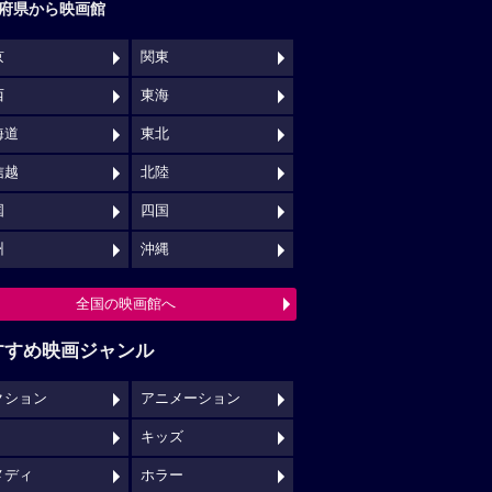
府県から映画館
京
関東
西
東海
海道
東北
信越
北陸
国
四国
州
沖縄
全国の映画館へ
すすめ映画ジャンル
クション
アニメーション
キッズ
メディ
ホラー