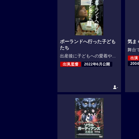
ポーランドへ行った子ども
気ま
たち
舞台で
出産後に子どもへの愛着や...
出演
200
出演,監督
2022年6月公開
-