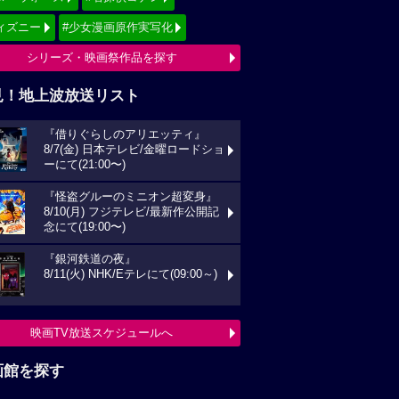
ィズニー
#少女漫画原作実写化
シリーズ・映画祭作品を探す
見！地上波放送リスト
『借りぐらしのアリエッティ』
8/7(金) 日本テレビ/金曜ロードショ
ーにて(21:00〜)
『怪盗グルーのミニオン超変身』
8/10(月) フジテレビ/最新作公開記
念にて(19:00〜)
『銀河鉄道の夜』
8/11(火) NHK/Eテレにて(09:00～)
映画TV放送スケジュールへ
画館を探す