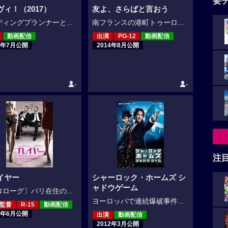
要
ヴィ！（2017）
友よ、さらばと言おう
ィングプランナーと...
南フランスの港町トゥーロ...
動画配信
出演
PG-12
動画配信
8年7月公開
2014年8月公開
-
-
注
イヤー
シャーロック・ホームズ シ
ャドウゲーム
ローグ〕パリ在住の...
ヨーロッパで連続爆破事件...
,監督
R-15
動画配信
2年6月公開
出演
動画配信
2012年3月公開