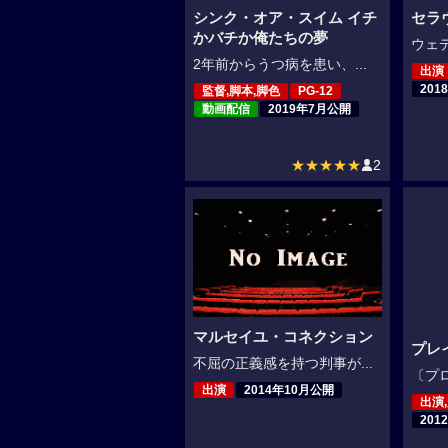
シンク・オア・スイム イチ
セラ
かバチか俺たちの夢
ウェデ
2年前からうつ病を患い、...
出演
201
監督,脚本,脚色
PG-12
動画配信
2019年7月公開
★★★★★
2
マルセイユ・コネクション
プレ
不屈の正義感を持つ判事が...
〔プロ
出演
2014年10月公開
出演
201