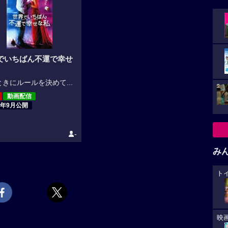
でいちばん不運で幸せ
きにルールを決めて...
動画配信
4年9月公開
-
み
ト
映