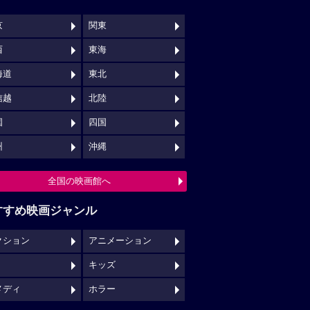
京
関東
西
東海
海道
東北
信越
北陸
国
四国
州
沖縄
全国の映画館へ
すすめ映画ジャンル
クション
アニメーション
キッズ
メディ
ホラー