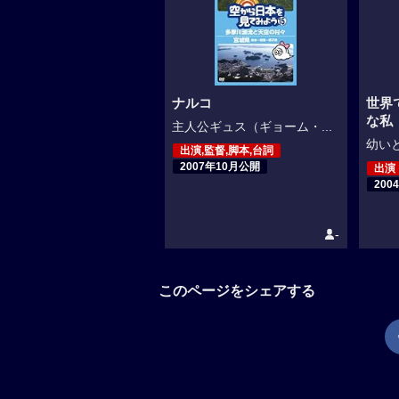
ナルコ
世界
な私
主人公ギュス（ギョーム・...
幼いと
出演,監督,脚本,台詞
2007年10月公開
出演
200
-
このページをシェアする