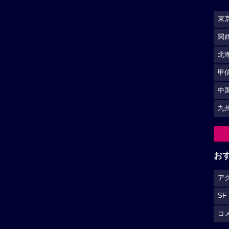
東
関
北
甲
中
九
お
ア
SF
コ