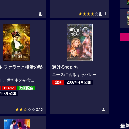
-
★★★★
☆
11
ル ファラオと復活の秘
輝ける女たち
ニースにあるキャバレー「...
1年、世界中の秘宝...
出演
2007年4月公開
PG-12
動画配信
0年7月公開
★★☆
☆☆
13
-
最