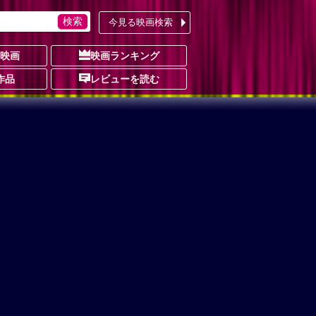
今見る映画検索
の映画
映画ランキング
作品
レビューを読む