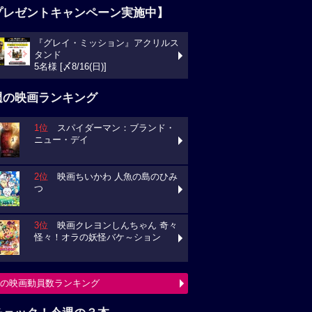
プレゼントキャンペーン実施中】
『グレイ・ミッション』アクリルス
タンド
5名様 [〆8/16(日)]
週の映画ランキング
1位
スパイダーマン：ブランド・
ニュー・デイ
2位
映画ちいかわ 人魚の島のひみ
つ
3位
映画クレヨンしんちゃん 奇々
怪々！オラの妖怪バケ～ション
の映画動員数ランキング