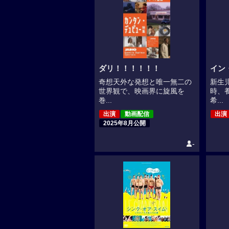
ダリ！！！！！！
イン
奇想天外な発想と唯一無二の
新生
世界観で、映画界に旋風を
時、
巻...
希...
出演
動画配信
出演
2025年8月公開
-