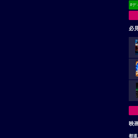
#デ
必
映
都道