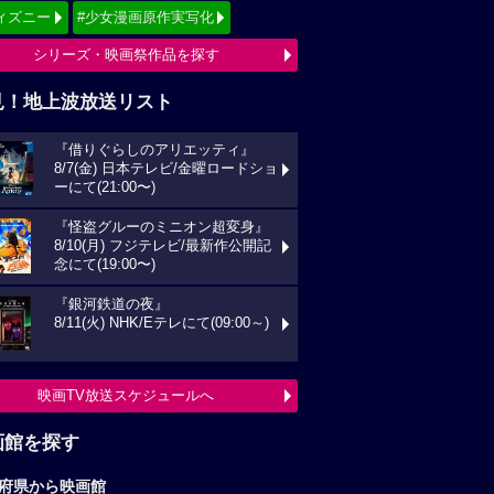
ィズニー
#少女漫画原作実写化
シリーズ・映画祭作品を探す
見！地上波放送リスト
『借りぐらしのアリエッティ』
8/7(金) 日本テレビ/金曜ロードショ
ーにて(21:00〜)
『怪盗グルーのミニオン超変身』
8/10(月) フジテレビ/最新作公開記
念にて(19:00〜)
『銀河鉄道の夜』
8/11(火) NHK/Eテレにて(09:00～)
映画TV放送スケジュールへ
画館を探す
府県から映画館