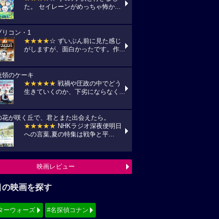
た。 セイレーンがめっちゃ怖か...
プリコン・1
★★★★
☆ ずいぶん前に見た感じ
がしますが、面白かったです。作...
統領のケーキ
★★★★★
戦禍や圧政の中でどう
生きていくのか、下劣にならなく...
の花が咲く丘で、君とまた出会えたら。
★★★★★
NHKラジオ深夜便明日
への言葉,夏の特集は戦争と平...
映画レビュー
目の映画を探す
ターウォーズ
#名探偵コナン