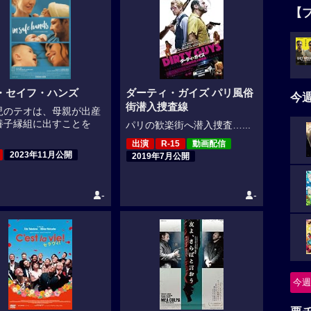
【
・セイフ・ハンズ
ダーティ・ガイズ パリ風俗
今
街潜入捜査線
児のテオは、母親が出産
養子縁組に出すことを
パリの歓楽街へ潜入捜査…...
出演
R-15
動画配信
2023年11月公開
2019年7月公開
-
-
今週