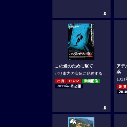
-
この愛のために撃て
アデ
薬
パリ市内の病院に勤務する...
191
出演
PG-12
動画配信
2011年8月公開
出演
201
-