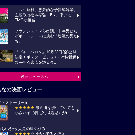
「八つ墓村」悪夢的な予告編解禁、
主題歌は松本孝弘（B’z）率いる
TMGが担当
フランシス・ンら出演。中年男たち
がボートレースに挑む「逆流の男た
ち」
『ブルーヘロン』10月23日(金)公開
決定！ポスタービジュアル&特報解
禁―ある家族を巡る今...
映画ニュースへ
んなの映画レビュー
イ・ストーリー5
★★★★★
最近街を歩いていても
小さい子（特に3、4歳児）がi...
画ちいかわ 人魚の島のひみつ
★★★★
☆ 小6の子供と行きまし