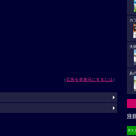
カ
大
あ
（
広告を非表示にするには
）
注
#ス