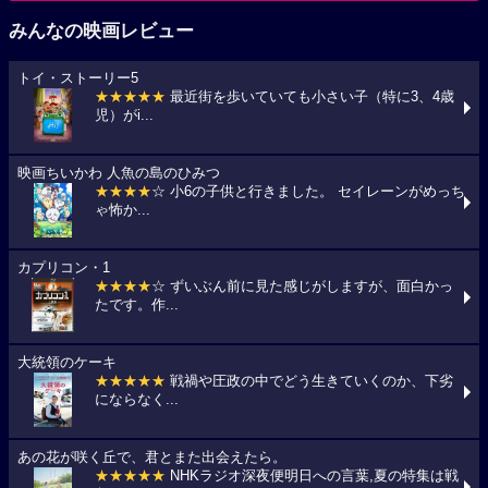
みんなの映画レビュー
トイ・ストーリー5
★★★★★
最近街を歩いていても小さい子（特に3、4歳
児）がi...
映画ちいかわ 人魚の島のひみつ
★★★★
☆ 小6の子供と行きました。 セイレーンがめっち
ゃ怖か...
カプリコン・1
★★★★
☆ ずいぶん前に見た感じがしますが、面白かっ
たです。作...
大統領のケーキ
★★★★★
戦禍や圧政の中でどう生きていくのか、下劣
にならなく...
あの花が咲く丘で、君とまた出会えたら。
★★★★★
NHKラジオ深夜便明日への言葉,夏の特集は戦