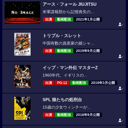
アース・フォール JIUJITSU
米軍諜報部から記憶喪失の...
出演
動画配信
2021年1月公開
-
トリプル・スレット
中国有数の資産家の娘シャ...
出演
動画配信
2019年9月公開
-
イップ・マン外伝 マスターZ
1960年代、イギリスの...
出演
PG-12
動画配信
2019年3月公開
-
SPL 狼たちの処刑台
15歳の少女ウィンチーが...
出演
動画配信
2018年9月公開
-