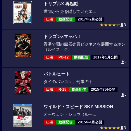
トリプルX 再起動
世間から身を隠していたエ...
出演
動画配信
2017年2月公開
★★★★☆
3
ドラゴン×マッハ！
香港で闇の臓器売買ビジネスを展開するホン
（ルイス・ク...
出演
PG-12
動画配信
2017年1月公開
-
バトルヒート
タイのバンコク。刑事のト...
出演
R-15
動画配信
2015年7月公開
-
ワイルド・スピード SKY MISSION
オーウェン・ショウ（ルー...
出演
動画配信
2015年4月公開
★★★★★
3