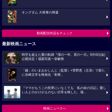
キングダム 大将軍の帰還
動画配信作品をチェック
最新映画ニュース
時空を超えた愛の軌跡『僕の一年、君の一日』9月4日(金)
公開決定！場面写真一挙解禁
「鍵」のいまおかしんじ（監督）×菅野恵（主演）で新た
に谷崎文学を映画化「刺青」
『ママがもうこの世界にいなくても 私の命の日記』愛し
い人とのかけがえのない日常を映した、場...
映画ニュースへ