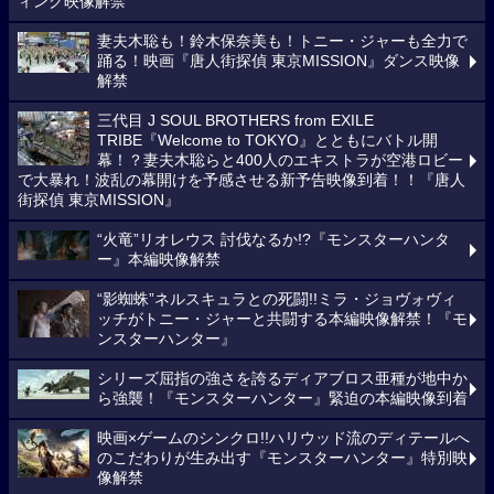
ィング映像解禁
妻夫木聡も！鈴木保奈美も！トニー・ジャーも全力で
踊る！映画『唐人街探偵 東京MISSION』ダンス映像
解禁
三代目 J SOUL BROTHERS from EXILE
TRIBE『Welcome to TOKYO』とともにバトル開
幕！？妻夫木聡らと400人のエキストラが空港ロビー
で大暴れ！波乱の幕開けを予感させる新予告映像到着！！『唐人
街探偵 東京MISSION』
“火竜”リオレウス 討伐なるか!?『モンスターハンタ
ー』本編映像解禁
“影蜘蛛”ネルスキュラとの死闘!!ミラ・ジョヴォヴィ
ッチがトニー・ジャーと共闘する本編映像解禁！『モ
ンスターハンター』
シリーズ屈指の強さを誇るディアブロス亜種が地中か
ら強襲！『モンスターハンター』緊迫の本編映像到着
映画×ゲームのシンクロ!!ハリウッド流のディテールへ
のこだわりが生み出す『モンスターハンター』特別映
像解禁