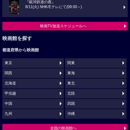
『銀河鉄道の夜』
8/11(火) NHK/Eテレにて(09:00～)
映画TV放送スケジュールへ
映画館を探す
都道府県から映画館
東京
関東
関西
東海
北海道
東北
甲信越
北陸
中国
四国
九州
沖縄
全国の映画館へ