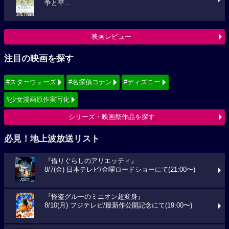
争と平...
映画レビュー
注目の映画を探す
#スターウォーズ
#名探偵コナン
#ディズニー
#少女漫画原作実写化
シリーズ・映画祭作品を探す
必見！地上波放送リスト
『借りぐらしのアリエッティ』
8/7(金) 日本テレビ/金曜ロードショーにて(21:00〜)
『怪盗グルーのミニオン超変身』
8/10(月) フジテレビ/最新作公開記念にて(19:00〜)