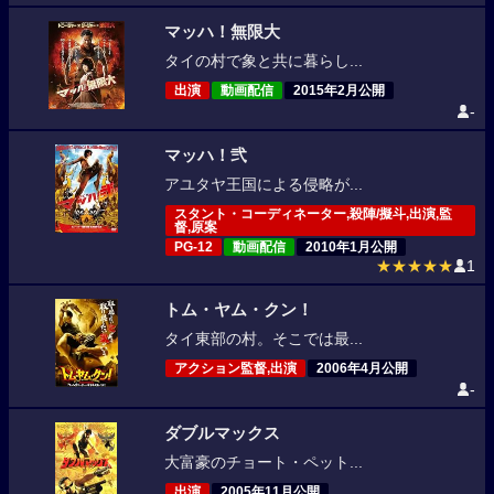
マッハ！無限大
タイの村で象と共に暮らし...
出演
動画配信
2015年2月公開
-
マッハ！弐
アユタヤ王国による侵略が...
スタント・コーディネーター,殺陣/擬斗,出演,監
督,原案
PG-12
動画配信
2010年1月公開
★★★★★
1
トム・ヤム・クン！
タイ東部の村。そこでは最...
アクション監督,出演
2006年4月公開
-
ダブルマックス
大富豪のチョート・ペット...
出演
2005年11月公開