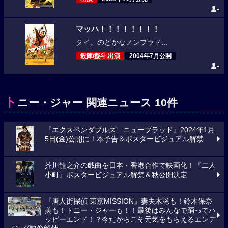
-
マッハ！！！！！！！！
タイ。のどかなノンプラド...
殺陣/擬斗,出演
2004年7月公開
-
ト
ニー・ジャー 関連ニュース 10件
『エクスペンダブルズ ニューブラッド』2024年1月
5日(金)公開に！本予告＆ポスタービジュアル解禁
芥川龍之介の戯曲を日本・香港合作で映画化！『二人
小町』ポスタービジュアル解禁＆秋公開決定
『唐人街探偵 東京MISSION』妻夫木聡も！鈴木保奈
美も！トニー・ジャーも！！最後はみんなで踊ってハ
ッピーエンド！？今だからこそ元気をもらえるエンデ