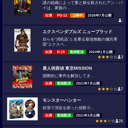
謎の組織によって妻と娘を殺されたアン・バ
イは、家族の...
出演
PG-12
上映中
2026年7月公開
-
エクスペンダブルズ ニューブラッド
自らを“消耗品”と名乗る最強無敵の傭兵軍
団“エクスペ...
出演
R-15
動画配信
2024年1月公開
★★★
☆☆
3
唐人街探偵 東京MISSION
国際的に事件を解決してき...
出演
動画配信
2021年7月公開
★★★☆
☆
7
モンスターハンター
砂漠で消息を絶った偵察小...
出演
動画配信
2021年3月公開
★★★☆
☆
26