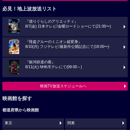
必見！地上波放送リスト
『借りぐらしのアリエッティ』
8/7(金) 日本テレビ/金曜ロードショーにて(21:00〜)
『怪盗グルーのミニオン超変身』
8/10(月) フジテレビ/最新作公開記念にて(19:00〜)
『銀河鉄道の夜』
8/11(火) NHK/Eテレにて(09:00～)
映画TV放送スケジュールへ
映画館を探す
都道府県から映画館
東京
関東