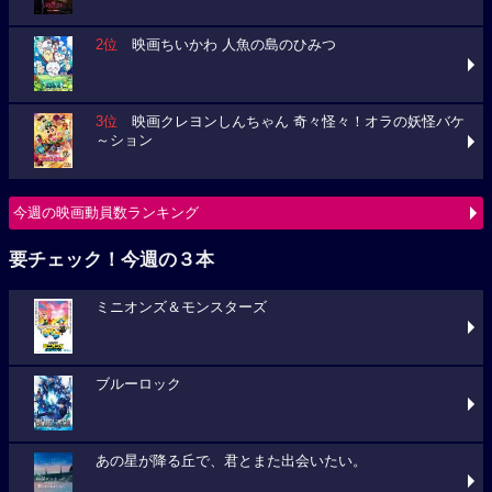
2位
映画ちいかわ 人魚の島のひみつ
3位
映画クレヨンしんちゃん 奇々怪々！オラの妖怪バケ
～ション
今週の映画動員数ランキング
要チェック！今週の３本
ミニオンズ＆モンスターズ
ブルーロック
あの星が降る丘で、君とまた出会いたい。