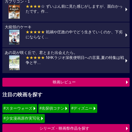
カプリコン・1
★★★★
☆ ずいぶん前に見た感じがしますが、面白かっ
たです。作...
大統領のケーキ
★★★★★
戦禍や圧政の中でどう生きていくのか、下劣
にならなく...
あの花が咲く丘で、君とまた出会えたら。
★★★★★
NHKラジオ深夜便明日への言葉,夏の特集は戦
争と平...
映画レビュー
注目の映画を探す
#スターウォーズ
#名探偵コナン
#ディズニー
#少女漫画原作実写化
シリーズ・映画祭作品を探す