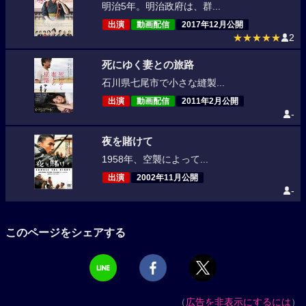
明治5年。明治政府は、群...
出演
動画配信
2017年12月公開
★★★★★
2
死にゆく妻との旅路
石川県七尾市で小さな縫製...
出演
動画配信
2011年2月公開
-
夜を賭けて
1958年、空襲によって...
出演
2002年11月公開
-
このページをシェアする
（
広告を非表示にするには
）