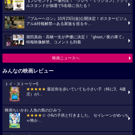
【プレゼント】一蓮托生！『グレイ・ミッション』アクリ
ルスタンドが抽選で5名様に当たる！
『ブルーヘロン』10月23日(金)公開決定！ポスタービジュ
アル&特報解禁―ある家族を巡る今...
堀田真由・高橋一生が声優に決定！『ghost／夜の果て』
特報映像解禁、コメントも到着
映画ニュースへ
みんなの映画レビュー
トイ・ストーリー5
★★★★★
最近街を歩いていても小さい子（特に3、4歳
児）がi...
映画ちいかわ 人魚の島のひみつ
★★★★
☆ 小6の子供と行きました。 セイレーンがめっち
ゃ怖か...