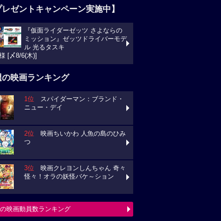
プレゼントキャンペーン実施中】
『仮面ライダーゼッツ さよならの
ミッション』ゼッツドライバーモデ
ル 光るタスキ
様 [〆8/6(木)]
週の映画ランキング
1位
スパイダーマン：ブランド・
ニュー・デイ
2位
映画ちいかわ 人魚の島のひみ
つ
3位
映画クレヨンしんちゃん 奇々
怪々！オラの妖怪バケ～ション
の映画動員数ランキング