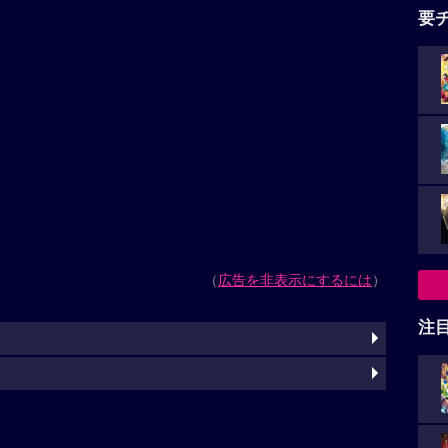
要
（
広告を非表示にするには
）
注