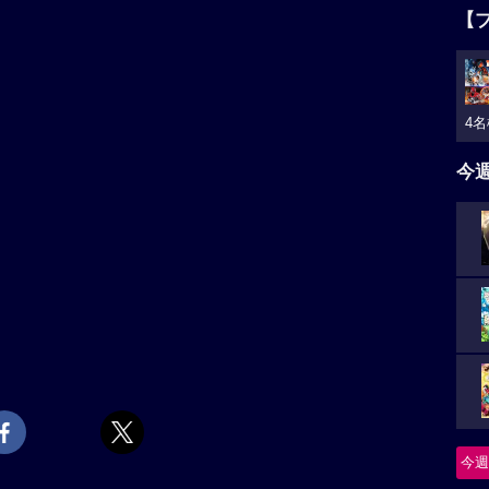
【
4名
今
今週