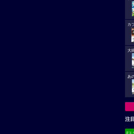
カ
大
あ
注
#ス