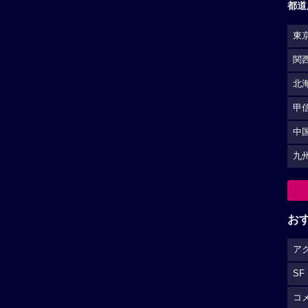
都道
東
関
北
甲
中
九
お
ア
SF
コ