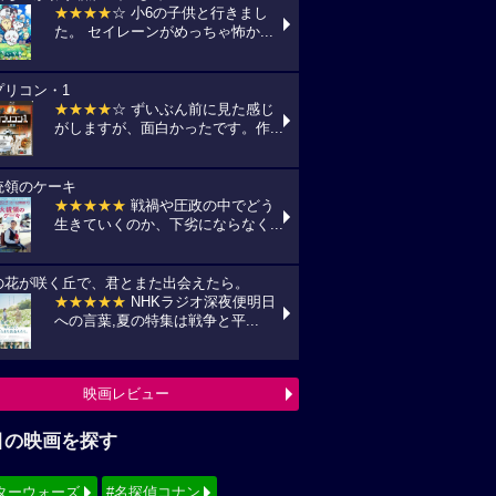
★★★★
☆ 小6の子供と行きまし
た。 セイレーンがめっちゃ怖か...
プリコン・1
★★★★
☆ ずいぶん前に見た感じ
がしますが、面白かったです。作...
統領のケーキ
★★★★★
戦禍や圧政の中でどう
生きていくのか、下劣にならなく...
の花が咲く丘で、君とまた出会えたら。
★★★★★
NHKラジオ深夜便明日
への言葉,夏の特集は戦争と平...
映画レビュー
目の映画を探す
ターウォーズ
#名探偵コナン