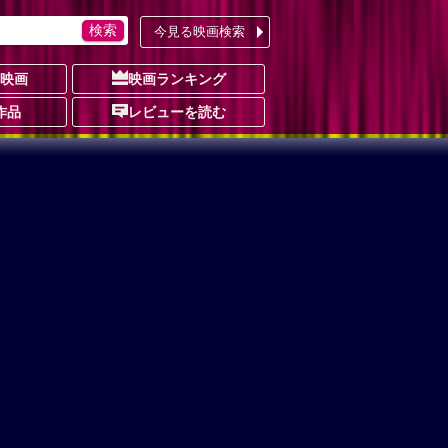
今見る映画検索
の映画
映画ランキング
作品
レビューを読む