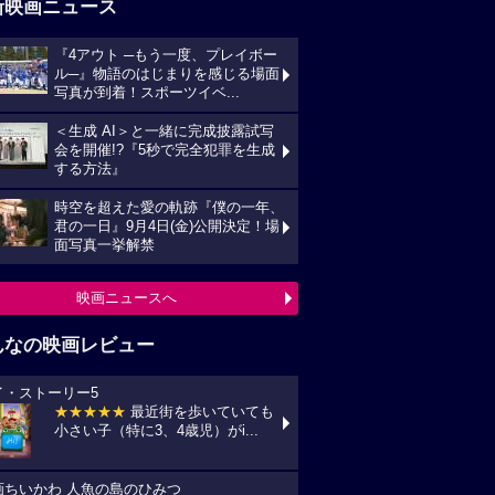
新映画ニュース
『4アウト ─もう一度、プレイボー
ル─』物語のはじまりを感じる場面
写真が到着！スポーツイベ...
＜生成 AI＞と一緒に完成披露試写
会を開催!?『5秒で完全犯罪を生成
する方法』
時空を超えた愛の軌跡『僕の一年、
君の一日』9月4日(金)公開決定！場
面写真一挙解禁
映画ニュースへ
んなの映画レビュー
イ・ストーリー5
★★★★★
最近街を歩いていても
小さい子（特に3、4歳児）がi...
画ちいかわ 人魚の島のひみつ