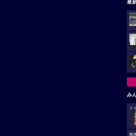
最
み
ト
映