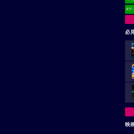
#デ
必
映