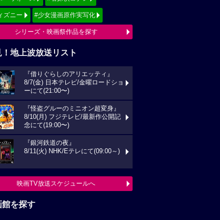
ィズニー
#少女漫画原作実写化
シリーズ・映画祭作品を探す
見！地上波放送リスト
『借りぐらしのアリエッティ』
8/7(金) 日本テレビ/金曜ロードショ
ーにて(21:00〜)
『怪盗グルーのミニオン超変身』
8/10(月) フジテレビ/最新作公開記
念にて(19:00〜)
『銀河鉄道の夜』
8/11(火) NHK/Eテレにて(09:00～)
映画TV放送スケジュールへ
画館を探す