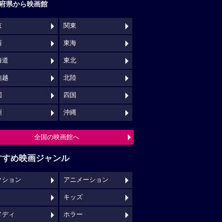
府県から映画館
京
関東
西
東海
海道
東北
信越
北陸
国
四国
州
沖縄
全国の映画館へ
すすめ映画ジャンル
クション
アニメーション
キッズ
メディ
ホラー