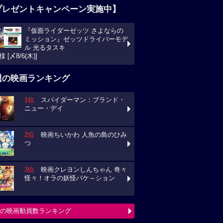
プレゼントキャンペーン実施中】
『仮面ライダーゼッツ さよならの
ミッション』ゼッツドライバーモデ
ル 光るタスキ
様 [〆8/6(木)]
週の映画ランキング
1位
スパイダーマン：ブランド・
ニュー・デイ
2位
映画ちいかわ 人魚の島のひみ
つ
3位
映画クレヨンしんちゃん 奇々
怪々！オラの妖怪バケ～ション
の映画動員数ランキング