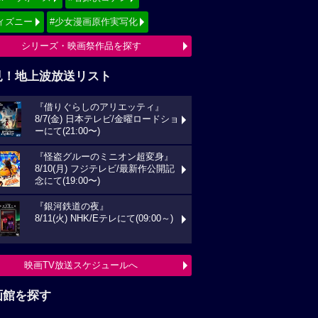
ィズニー
#少女漫画原作実写化
シリーズ・映画祭作品を探す
見！地上波放送リスト
『借りぐらしのアリエッティ』
8/7(金) 日本テレビ/金曜ロードショ
ーにて(21:00〜)
『怪盗グルーのミニオン超変身』
8/10(月) フジテレビ/最新作公開記
念にて(19:00〜)
『銀河鉄道の夜』
8/11(火) NHK/Eテレにて(09:00～)
映画TV放送スケジュールへ
画館を探す