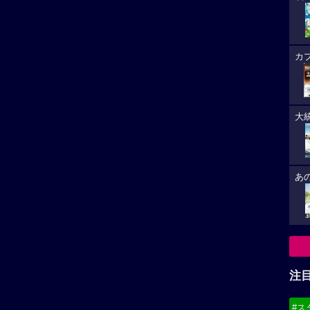
カ
大
あ
注
#ス