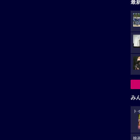
最
み
ト
映