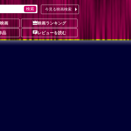
今見る映画検索
の映画
映画ランキング
作品
レビューを読む