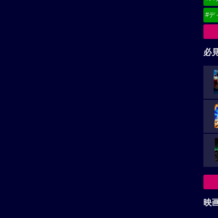
#デ
必
映