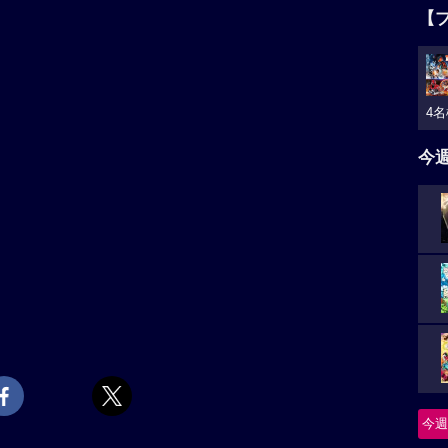
【
4名
今
今週