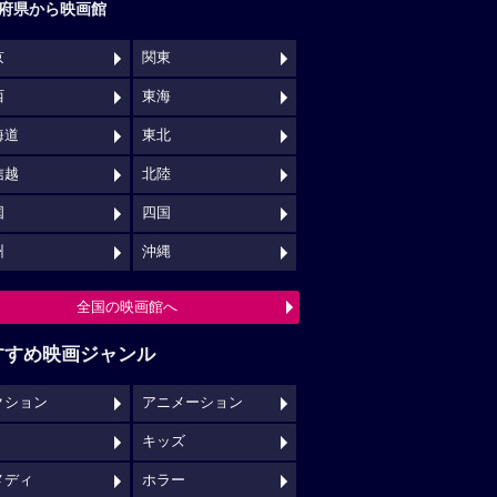
府県から映画館
京
関東
西
東海
海道
東北
信越
北陸
国
四国
州
沖縄
全国の映画館へ
すすめ映画ジャンル
クション
アニメーション
キッズ
メディ
ホラー