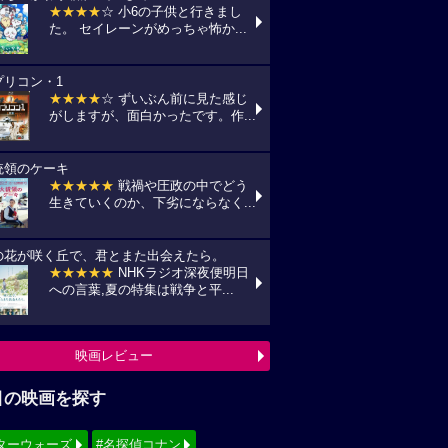
★★★★
☆ 小6の子供と行きまし
た。 セイレーンがめっちゃ怖か...
プリコン・1
★★★★
☆ ずいぶん前に見た感じ
がしますが、面白かったです。作...
統領のケーキ
★★★★★
戦禍や圧政の中でどう
生きていくのか、下劣にならなく...
の花が咲く丘で、君とまた出会えたら。
★★★★★
NHKラジオ深夜便明日
への言葉,夏の特集は戦争と平...
映画レビュー
目の映画を探す
ターウォーズ
#名探偵コナン