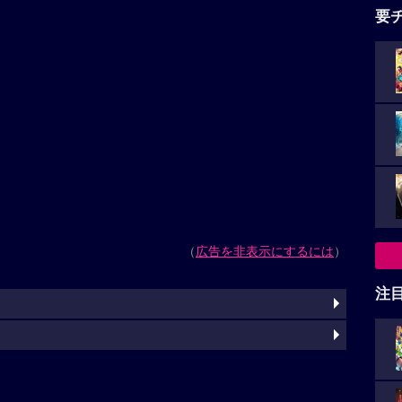
要
（
広告を非表示にするには
）
注