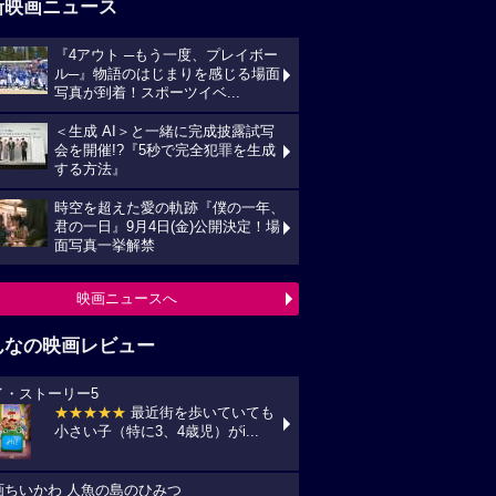
新映画ニュース
『4アウト ─もう一度、プレイボー
ル─』物語のはじまりを感じる場面
写真が到着！スポーツイベ...
＜生成 AI＞と一緒に完成披露試写
会を開催!?『5秒で完全犯罪を生成
する方法』
時空を超えた愛の軌跡『僕の一年、
君の一日』9月4日(金)公開決定！場
面写真一挙解禁
映画ニュースへ
んなの映画レビュー
イ・ストーリー5
★★★★★
最近街を歩いていても
小さい子（特に3、4歳児）がi...
画ちいかわ 人魚の島のひみつ