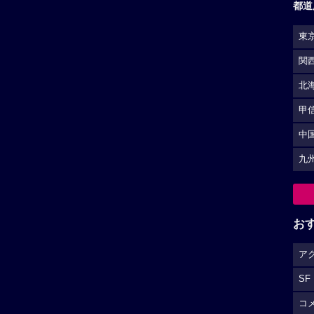
都道
東
関
北
甲
中
九
お
ア
SF
コ