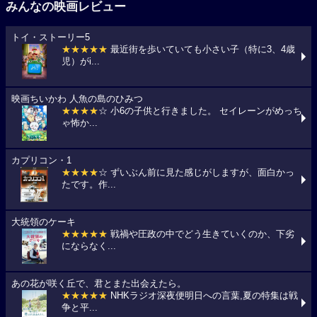
みんなの映画レビュー
トイ・ストーリー5
★★★★★
最近街を歩いていても小さい子（特に3、4歳
児）がi...
映画ちいかわ 人魚の島のひみつ
★★★★
☆ 小6の子供と行きました。 セイレーンがめっち
ゃ怖か...
カプリコン・1
★★★★
☆ ずいぶん前に見た感じがしますが、面白かっ
たです。作...
大統領のケーキ
★★★★★
戦禍や圧政の中でどう生きていくのか、下劣
にならなく...
あの花が咲く丘で、君とまた出会えたら。
★★★★★
NHKラジオ深夜便明日への言葉,夏の特集は戦
争と平...