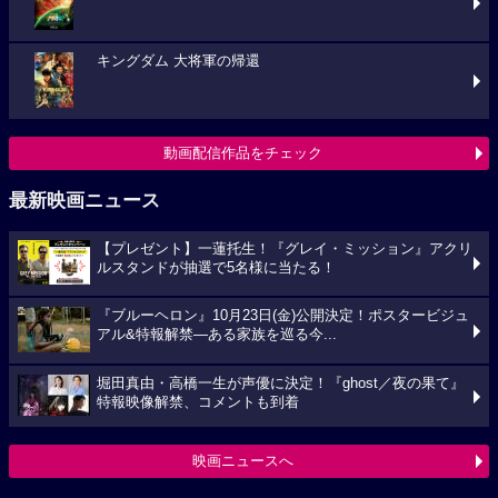
キングダム 大将軍の帰還
動画配信作品をチェック
最新映画ニュース
【プレゼント】一蓮托生！『グレイ・ミッション』アクリ
ルスタンドが抽選で5名様に当たる！
『ブルーヘロン』10月23日(金)公開決定！ポスタービジュ
アル&特報解禁―ある家族を巡る今...
堀田真由・高橋一生が声優に決定！『ghost／夜の果て』
特報映像解禁、コメントも到着
映画ニュースへ