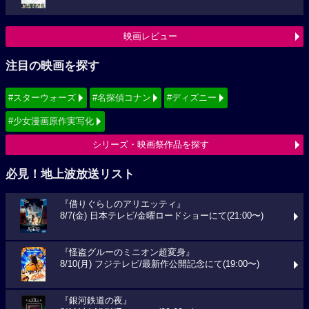
映画レビュー
注目の映画を探す
#スターウォーズ
#名探偵コナン
#ディズニー
#少女漫画原作実写化
シリーズ・映画祭作品を探す
必見！地上波放送リスト
『借りぐらしのアリエッティ』
8/7(金) 日本テレビ/金曜ロードショーにて(21:00〜)
『怪盗グルーのミニオン超変身』
8/10(月) フジテレビ/最新作公開記念にて(19:00〜)
『銀河鉄道の夜』