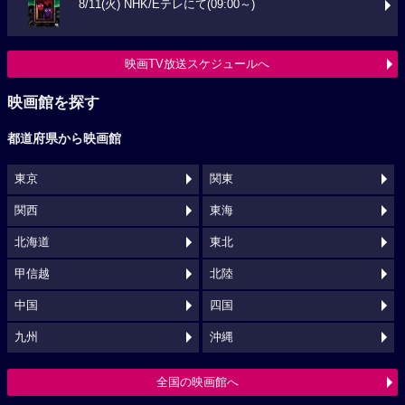
8/11(火) NHK/Eテレにて(09:00～)
映画TV放送スケジュールへ
映画館を探す
都道府県から映画館
東京
関東
関西
東海
北海道
東北
甲信越
北陸
中国
四国
九州
沖縄
全国の映画館へ