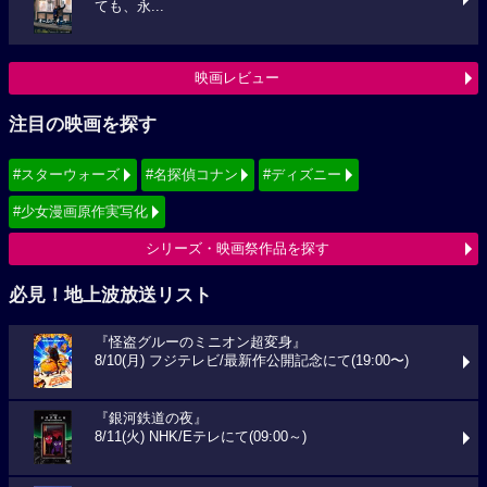
ても、永...
映画レビュー
注目の映画を探す
#スターウォーズ
#名探偵コナン
#ディズニー
#少女漫画原作実写化
シリーズ・映画祭作品を探す
必見！地上波放送リスト
『怪盗グルーのミニオン超変身』
8/10(月) フジテレビ/最新作公開記念にて(19:00〜)
『銀河鉄道の夜』
8/11(火) NHK/Eテレにて(09:00～)