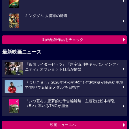
キングダム 大将軍の帰還
動画配信作品をチェック
最新映画ニュース
『仮面ライダーゼッツ』『超宇宙刑事ギャバン インフィ
ニティ』オフショット11点が解禁
『つりこまち』2026年秋公開決定！仲村悠菜が映画初主演
で“釣りで五輪金メダル”を目指す
「八つ墓村」悪夢的な予告編解禁、主題歌は松本孝弘
（B’z）率いるTMGが担当
映画ニュースへ