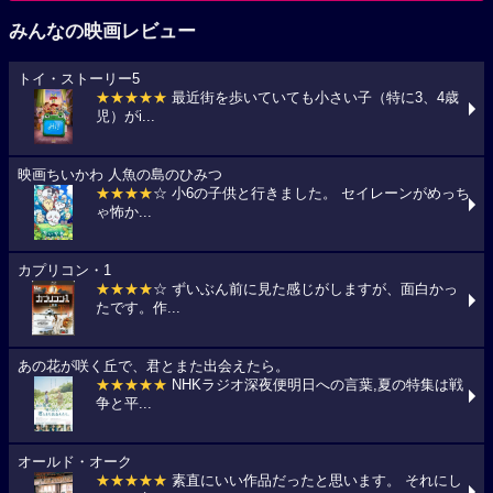
みんなの映画レビュー
トイ・ストーリー5
★★★★★
最近街を歩いていても小さい子（特に3、4歳
児）がi...
映画ちいかわ 人魚の島のひみつ
★★★★
☆ 小6の子供と行きました。 セイレーンがめっち
ゃ怖か...
カプリコン・1
★★★★
☆ ずいぶん前に見た感じがしますが、面白かっ
たです。作...
あの花が咲く丘で、君とまた出会えたら。
★★★★★
NHKラジオ深夜便明日への言葉,夏の特集は戦
争と平...
オールド・オーク
★★★★★
素直にいい作品だったと思います。 それにし