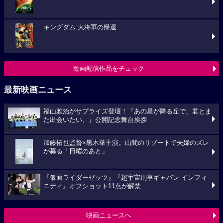
キングダム 大将軍の帰還
動画配信作品をチェック
最新映画ニュース
福山雅治がサプライズ登壇！『あの星が降る丘で、君とま
た出会いたい。』公開記念舞台挨拶
加藤拓也監督×黒木華主演。山間のリゾートで夫婦のズレ
が募る「日曜のあと」
『仮面ライダーゼッツ』『超宇宙刑事ギャバン インフィ
ニティ』オフショット11点が解禁
映画ニュースへ