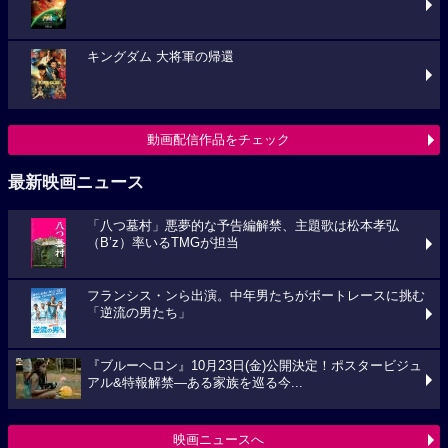
キングダム 大将軍の帰還
動画配信作品をチェック
最新映画ニュース
「八つ墓村」悪夢的な予告編解禁、主題歌は松本孝弘
（B’z）率いるTMGが担当
フランシス・ンら出演。中年男たちがボートレースに挑む
「逆流の男たち」
『ブルーヘロン』10月23日(金)公開決定！ポスタービジュ
アル&特報解禁―ある家族を巡る今...
映画ニュースへ