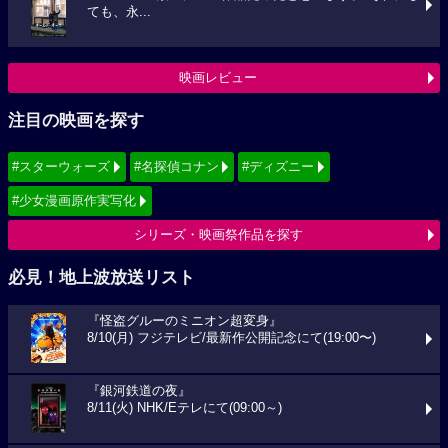
ても、永...
映画レビュー
注目の映画を探す
#スターウォーズ
#名探偵コナン
#ディズニー
#少女漫画原作実写化
シリーズ・映画祭作品を探す
必見！地上波放送リスト
『怪盗グルーのミニオン超変身』
8/10(月) フジテレビ/最新作公開記念にて(19:00〜)
『銀河鉄道の夜』
8/11(火) NHK/Eテレにて(09:00～)