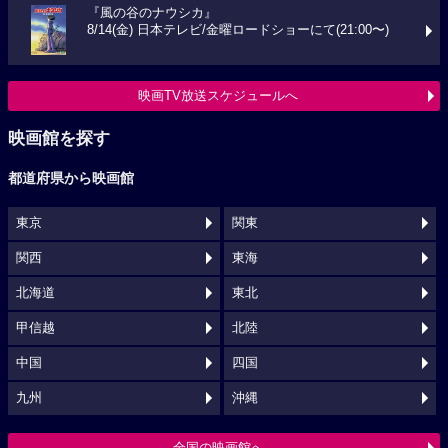
『風の谷のナウシカ』
8/14(金) 日本テレビ/金曜ロードショーにて(21:00〜)
映画TV放送スケジュールへ
映画館を探す
都道府県から映画館
東京
関東
関西
東海
北海道
東北
甲信越
北陸
中国
四国
九州
沖縄
全国の映画館へ