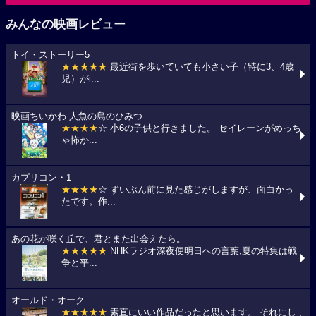
みんなの映画レビュー
トイ・ストーリー5
★★★★★
最近街を歩いていても小さい子（特に3、4歳
児）がi...
映画ちいかわ 人魚の島のひみつ
★★★★
☆ 小6の子供と行きました。 セイレーンがめっち
ゃ怖か...
カプリコン・1
★★★★
☆ ずいぶん前に見た感じがしますが、面白かっ
たです。作...
あの花が咲く丘で、君とまた出会えたら。
★★★★★
NHKラジオ深夜便明日への言葉,夏の特集は戦
争と平...
オールド・オーク
★★★★★
素直にいい作品だったと思います。 それにし