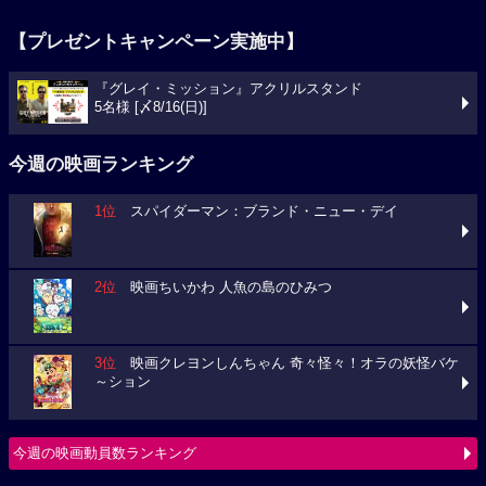
【プレゼントキャンペーン実施中】
『グレイ・ミッション』アクリルスタンド
5名様 [〆8/16(日)]
今週の映画ランキング
1位
スパイダーマン：ブランド・ニュー・デイ
2位
映画ちいかわ 人魚の島のひみつ
3位
映画クレヨンしんちゃん 奇々怪々！オラの妖怪バケ
～ション
今週の映画動員数ランキング