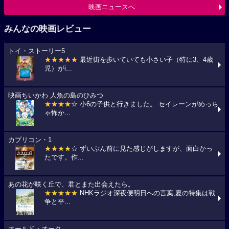
映画ニュースへ
みんなの映画レビュー
トイ・ストーリー5
★★★★★
最近街を歩いていても小さい子（特に3、4歳
児）がi...
映画ちいかわ 人魚の島のひみつ
★★★★
☆ 小6の子供と行きました。 セイレーンがめっち
ゃ怖か...
カプリコン・1
★★★★
☆ ずいぶん前に見た感じがしますが、面白かっ
たです。作...
あの花が咲く丘で、君とまた出会えたら。
★★★★★
NHKラジオ深夜便明日への言葉,夏の特集は戦
争と平...