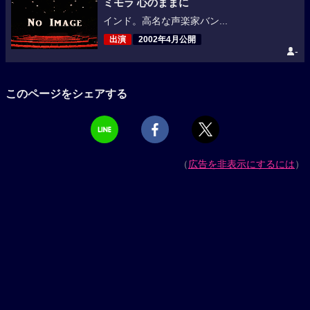
ミモラ 心のままに
インド。高名な声楽家バン...
出演
2002年4月公開
-
このページをシェアする
（
広告を非表示にするには
）