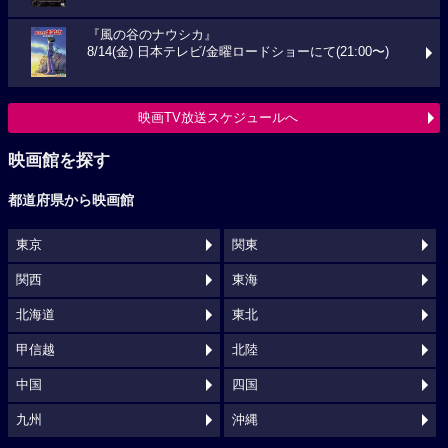
『風の谷のナウシカ』
8/14(金) 日本テレビ/金曜ロードショーにて(21:00〜)
映画TV放送スケジュールへ
映画館を探す
都道府県から映画館
東京
関東
関西
東海
北海道
東北
甲信越
北陸
中国
四国
九州
沖縄