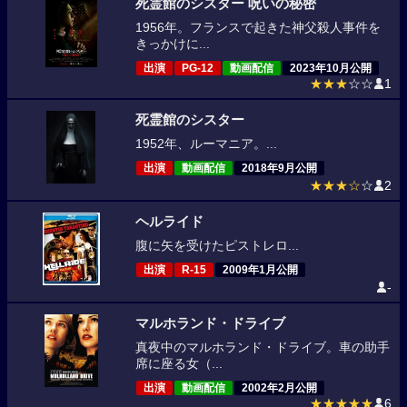
死霊館のシスター 呪いの秘密
1956年。フランスで起きた神父殺人事件を
きっかけに...
出演
PG-12
動画配信
2023年10月公開
★★★
☆☆
1
死霊館のシスター
1952年、ルーマニア。...
出演
動画配信
2018年9月公開
★★★☆
☆
2
ヘルライド
腹に矢を受けたピストレロ...
出演
R-15
2009年1月公開
-
マルホランド・ドライブ
真夜中のマルホランド・ドライブ。車の助手
席に座る女（...
出演
動画配信
2002年2月公開
★★★★★
6