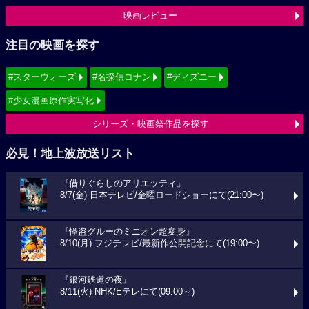
映画レビュー
注目の映画を探す
#スターウォーズ
#名探偵コナン
#ディズニー
#少女漫画原作実写化
シリーズ・映画祭作品を探す
必見！地上波放送リスト
『借りぐらしのアリエッティ』
8/7(金) 日本テレビ/金曜ロードショーにて(21:00〜)
『怪盗グルーのミニオン超変身』
8/10(月) フジテレビ/最新作公開記念にて(19:00〜)
『銀河鉄道の夜』
8/11(火) NHK/Eテレにて(09:00～)