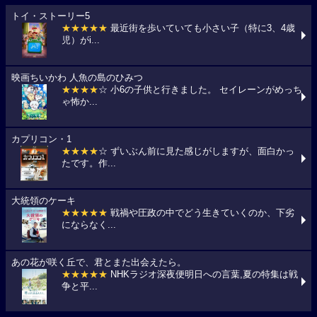
トイ・ストーリー5
★★★★★
最近街を歩いていても小さい子（特に3、4歳
児）がi...
映画ちいかわ 人魚の島のひみつ
★★★★
☆ 小6の子供と行きました。 セイレーンがめっち
ゃ怖か...
カプリコン・1
★★★★
☆ ずいぶん前に見た感じがしますが、面白かっ
たです。作...
大統領のケーキ
★★★★★
戦禍や圧政の中でどう生きていくのか、下劣
にならなく...
あの花が咲く丘で、君とまた出会えたら。
★★★★★
NHKラジオ深夜便明日への言葉,夏の特集は戦
争と平...