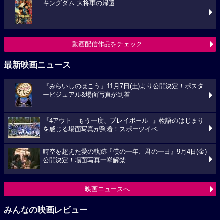
キングダム 大将軍の帰還
動画配信作品をチェック
最新映画ニュース
『みらいしのほこう』11月7日(土)より公開決定！ポスタ
ービジュアル&場面写真が到着
『4アウト ─もう一度、プレイボール─』物語のはじまり
を感じる場面写真が到着！スポーツイベ...
時空を超えた愛の軌跡『僕の一年、君の一日』9月4日(金)
公開決定！場面写真一挙解禁
映画ニュースへ
みんなの映画レビュー