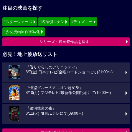
注目の映画を探す
#スターウォーズ
#名探偵コナン
#ディズニー
#少女漫画原作実写化
シリーズ・映画祭作品を探す
必見！地上波放送リスト
『借りぐらしのアリエッティ』
8/7(金) 日本テレビ/金曜ロードショーにて(21:00〜)
『怪盗グルーのミニオン超変身』
8/10(月) フジテレビ/最新作公開記念にて(19:00〜)
『銀河鉄道の夜』
8/11(火) NHK/Eテレにて(09:00～)