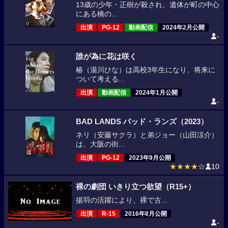
13歳の少年・正樹が殺され、遺体が町の中心
にある橋の...
出演
PG-12
動画配信
2024年2月公開
-
誰が為に花は咲く
椿（湯川ひな）は高校3年生になり、将来に
ついて考える...
出演
動画配信
2024年1月公開
-
BAD LANDS バッド・ランズ（2023）
ネリ（安藤サクラ）と弟ジョー（山田涼介）
は、大阪の街...
出演
PG-12
2023年9月公開
★★★★
☆
10
裸の劇団 いきり立つ欲望（R15+）
揚羽の活躍により、裸で古...
出演
R-15
2016年8月公開
-