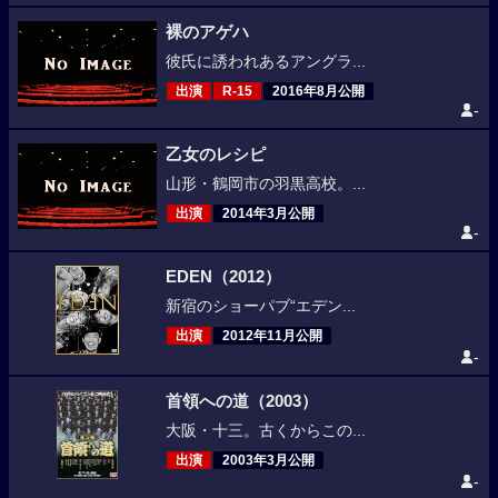
裸のアゲハ
彼氏に誘われあるアングラ...
出演
R-15
2016年8月公開
-
乙女のレシピ
山形・鶴岡市の羽黒高校。...
出演
2014年3月公開
-
EDEN（2012）
新宿のショーパブ“エデン...
出演
2012年11月公開
-
首領への道（2003）
大阪・十三。古くからこの...
出演
2003年3月公開
-