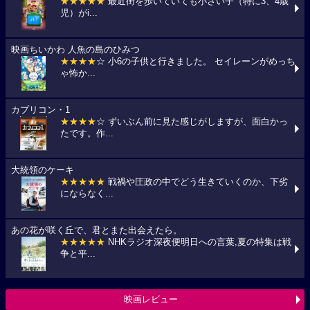
★★★★★
最近街を歩いていても小さい子（特に3、4歳
児）がi...
映画ちいかわ 人魚の島のひみつ
★★★★
☆ 小6の子供と行きました。 セイレーンがめっち
ゃ怖か...
カプリコン・1
★★★★
☆ ずいぶん前に見た感じがしますが、面白かっ
たです。作...
大統領のケーキ
★★★★★
戦禍や圧政の中でどう生きていくのか、下劣
にならなく...
あの花が咲く丘で、君とまた出会えたら。
★★★★★
NHKラジオ深夜便明日への言葉,夏の特集は戦
争と平...
映画レビュー