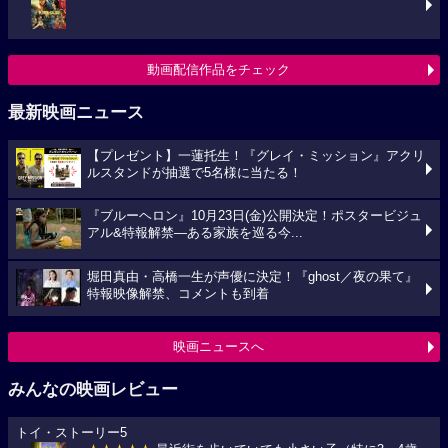
動画配信作品をチェック
最新映画ニュース
【プレゼント】一蓮托生！『グレイ・ミッション』アクリ
ルスタンドが抽選で5名様に当たる！
『ブルーヘロン』10月23日(金)公開決定！ポスタービジュ
アル&特報解禁―ある家族を巡る今...
堀田真由・高橋一生が声優に決定！『ghost／夜の果て』
特報映像解禁、コメントも到着
映画ニュースへ
みんなの映画レビュー
トイ・ストーリー5