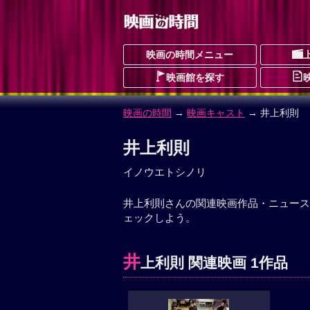
映画の時間メニュー
映画館を探す
映画の時間
→
映画キャスト
→ 井上利則
井上利則
イノウエトシノリ
井上利則さんの関連映画作品・ニュース
ェックしよう。
井
上利則 関連映画 1作品