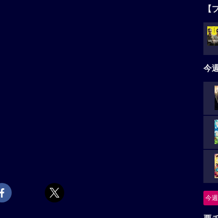
【
今
今週