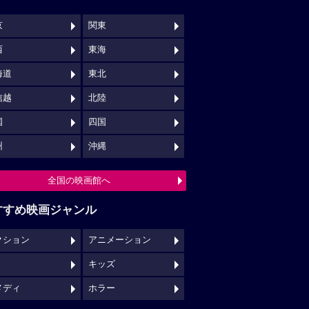
京
関東
西
東海
海道
東北
信越
北陸
国
四国
州
沖縄
全国の映画館へ
すすめ映画ジャンル
クション
アニメーション
キッズ
メディ
ホラー