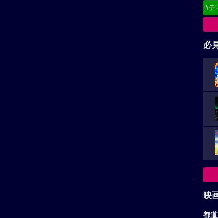
#デ
必
映
都道