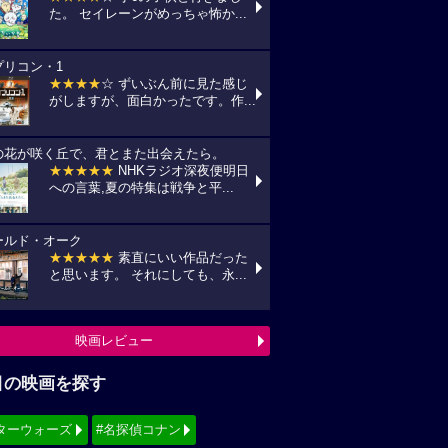
た。 セイレーンがめっちゃ怖か...
プリコン・1
★★★★
☆ ずいぶん前に見た感じ
がしますが、面白かったです。作...
の花が咲く丘で、君とまた出会えたら。
★★★★★
NHKラジオ深夜便明日
への言葉,夏の特集は戦争と平...
ールド・オーク
★★★★★
素直にいい作品だった
と思います。 それにしても、永...
映画レビュー
目の映画を探す
ターウォーズ
#名探偵コナン