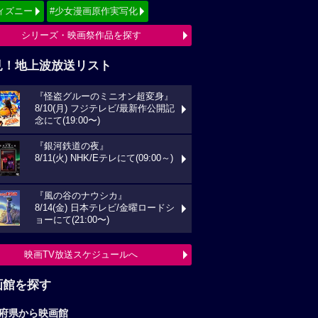
ィズニー
#少女漫画原作実写化
シリーズ・映画祭作品を探す
見！地上波放送リスト
『怪盗グルーのミニオン超変身』
8/10(月) フジテレビ/最新作公開記
念にて(19:00〜)
『銀河鉄道の夜』
8/11(火) NHK/Eテレにて(09:00～)
『風の谷のナウシカ』
8/14(金) 日本テレビ/金曜ロードシ
ョーにて(21:00〜)
映画TV放送スケジュールへ
画館を探す
府県から映画館