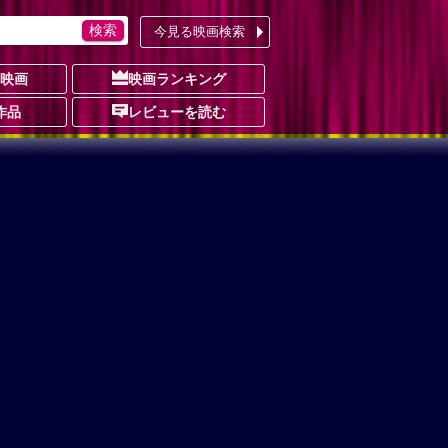
今見る映画検索
の映画
映画ランキング
作品
レビューを読む