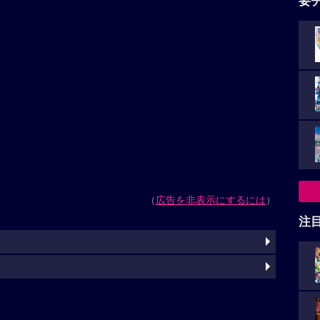
要
（
広告を非表示にするには
）
注