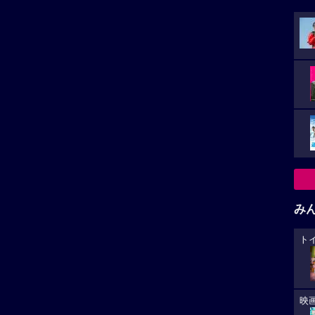
み
ト
映