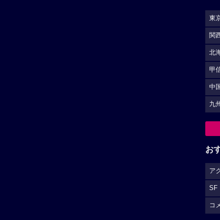
東
関
北
甲
中
九
お
ア
SF
コ