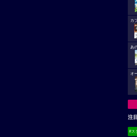
カ
あ
オ
注
#ス