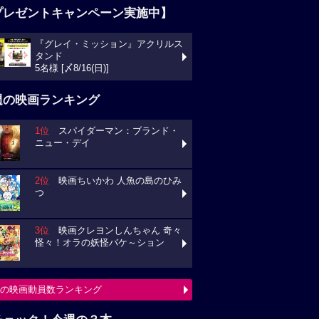
プレゼントキャンペーン実施中】
『グレイ・ミッション』アクリルス
タンド
5名様 [〆8/16(日)]
週の映画ランキング
1位
スパイダーマン：ブランド・
ニュー・デイ
2位
映画ちいかわ 人魚の島のひみ
つ
3位
映画クレヨンしんちゃん 奇々
怪々！オラの妖怪バケ～ション
の映画動員数ランキング