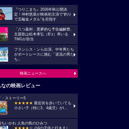
『つりこまち』2026年秋公開決
定！仲村悠菜が映画初主演で“釣り
で五輪金メダル”を目指す
「八つ墓村」悪夢的な予告編解禁、
主題歌は松本孝弘（B’z）率いる
TMGが担当
フランシス・ンら出演。中年男たち
がボートレースに挑む「逆流の男た
ち」
映画ニュースへ
んなの映画レビュー
イ・ストーリー5
★★★★★
最近街を歩いていても
小さい子（特に3、4歳児）がi...
画ちいかわ 人魚の島のひみつ
★★★★
☆ 小6の子供と行きまし