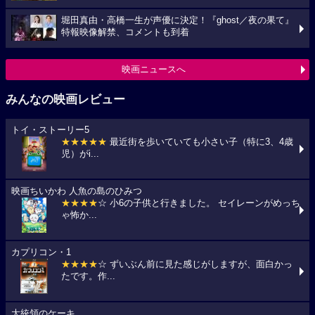
堀田真由・高橋一生が声優に決定！『ghost／夜の果て』
特報映像解禁、コメントも到着
映画ニュースへ
みんなの映画レビュー
トイ・ストーリー5
★★★★★
最近街を歩いていても小さい子（特に3、4歳
児）がi...
映画ちいかわ 人魚の島のひみつ
★★★★
☆ 小6の子供と行きました。 セイレーンがめっち
ゃ怖か...
カプリコン・1
★★★★
☆ ずいぶん前に見た感じがしますが、面白かっ
たです。作...
大統領のケーキ