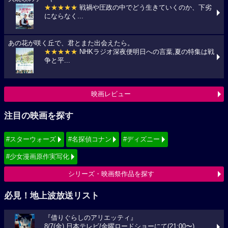
★★★★★
戦禍や圧政の中でどう生きていくのか、下劣
にならなく...
あの花が咲く丘で、君とまた出会えたら。
★★★★★
NHKラジオ深夜便明日への言葉,夏の特集は戦
争と平...
映画レビュー
注目の映画を探す
#スターウォーズ
#名探偵コナン
#ディズニー
#少女漫画原作実写化
シリーズ・映画祭作品を探す
必見！地上波放送リスト
『借りぐらしのアリエッティ』
8/7(金) 日本テレビ/金曜ロードショーにて(21:00〜)