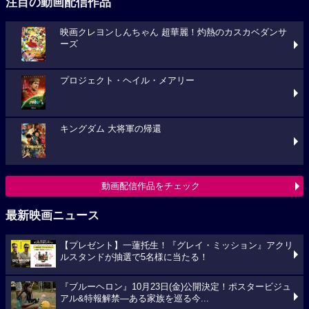
注目の動画配信作品
映画クレヨンしんちゃん 超華麗！灼熱のカスカベダンサ
ーズ
プロジェクト・ヘイル・メアリー
キングダム 大将軍の帰還
動画配信作品をチェック
最新映画ニュース
【プレゼント】一蓮托生！『グレイ・ミッション』アクリ
ルスタンドが抽選で5名様に当たる！
『ブルーヘロン』10月23日(金)公開決定！ポスタービジュ
アル&特報解禁―ある家族を巡る今...