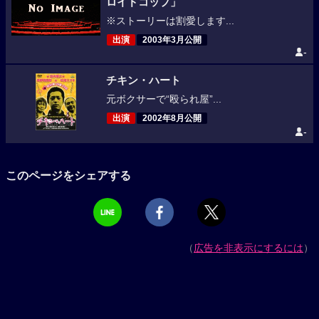
ロイドコップ」
※ストーリーは割愛します...
出演
2003年3月公開
-
チキン・ハート
元ボクサーで“殴られ屋”...
出演
2002年8月公開
-
このページをシェアする
（
広告を非表示にするには
）