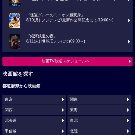
『怪盗グルーのミニオン超変身』
8/10(月) フジテレビ/最新作公開記念にて(19:00〜)
『銀河鉄道の夜』
8/11(火) NHK/Eテレにて(09:00～)
映画TV放送スケジュールへ
映画館を探す
都道府県から映画館
東京
関東
関西
東海
北海道
東北
甲信越
北陸