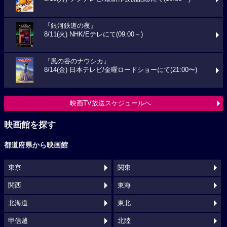
『銀河鉄道の夜』
8/11(火) NHK/Eテレにて(09:00～)
『風の谷のナウシカ』
8/14(金) 日本テレビ/金曜ロードショーにて(21:00〜)
映画TV放送スケジュールへ
映画館を探す
都道府県から映画館
東京
関東
関西
東海
北海道
東北
甲信越
北陸