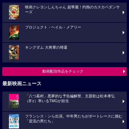
映画クレヨンしんちゃん 超華麗！灼熱のカスカベダンサ
ーズ
プロジェクト・ヘイル・メアリー
キングダム 大将軍の帰還
動画配信作品をチェック
最新映画ニュース
「八つ墓村」悪夢的な予告編解禁、主題歌は松本孝弘
（B’z）率いるTMGが担当
フランシス・ンら出演。中年男たちがボートレースに挑む
「逆流の男たち」