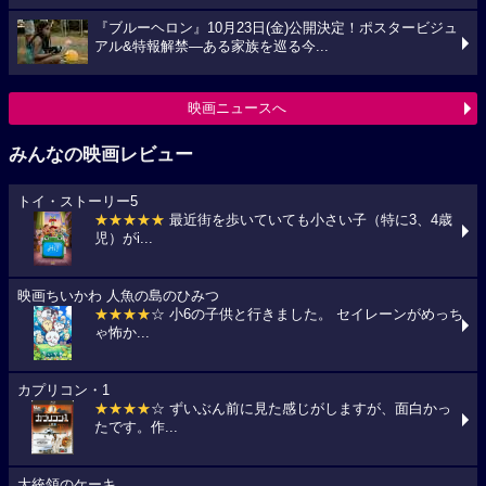
『ブルーヘロン』10月23日(金)公開決定！ポスタービジュ
アル&特報解禁―ある家族を巡る今...
映画ニュースへ
みんなの映画レビュー
トイ・ストーリー5
★★★★★
最近街を歩いていても小さい子（特に3、4歳
児）がi...
映画ちいかわ 人魚の島のひみつ
★★★★
☆ 小6の子供と行きました。 セイレーンがめっち
ゃ怖か...
カプリコン・1
★★★★
☆ ずいぶん前に見た感じがしますが、面白かっ
たです。作...
大統領のケーキ