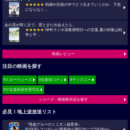
★★★★★
戦禍や圧政の中でどう生きていくのか、下劣
にならなく...
あの花が咲く丘で、君とまた出会えたら。
★★★★★
NHKラジオ深夜便明日への言葉,夏の特集は戦
争と平...
映画レビュー
注目の映画を探す
#スターウォーズ
#名探偵コナン
#ディズニー
#少女漫画原作実写化
シリーズ・映画祭作品を探す
必見！地上波放送リスト
『怪盗グルーのミニオン超変身』
8/10(月) フジテレビ/最新作公開記念にて(19:00〜)