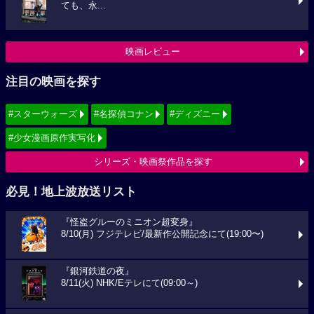
ても、永...
映画レビュー
注目の映画を探す
#スターウォーズ
#名探偵コナン
#ディズニー
#少女漫画原作実写化
シリーズ・映画祭作品を探す
必見！地上波放送リスト
『怪盗グルーのミニオン超変身』
8/10(月) フジテレビ/最新作公開記念にて(19:00〜)
『銀河鉄道の夜』
8/11(火) NHK/Eテレにて(09:00～)