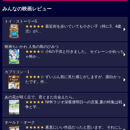
みんなの映画レビュー
トイ・ストーリー5
★★★★★
最近街を歩いていても小さい子（特に3、4歳
児）がi...
映画ちいかわ 人魚の島のひみつ
★★★★
☆ 小6の子供と行きました。 セイレーンがめっち
ゃ怖か...
カプリコン・1
★★★★
☆ ずいぶん前に見た感じがしますが、面白かっ
たです。作...
あの花が咲く丘で、君とまた出会えたら。
★★★★★
NHKラジオ深夜便明日への言葉,夏の特集は戦
争と平...
オールド・オーク
★★★★★
素直にいい作品だったと思います。 それにし