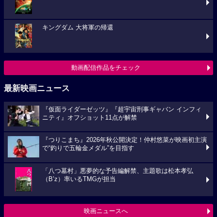
キングダム 大将軍の帰還
動画配信作品をチェック
最新映画ニュース
『仮面ライダーゼッツ』『超宇宙刑事ギャバン インフィ
ニティ』オフショット11点が解禁
『つりこまち』2026年秋公開決定！仲村悠菜が映画初主演
で“釣りで五輪金メダル”を目指す
「八つ墓村」悪夢的な予告編解禁、主題歌は松本孝弘
（B’z）率いるTMGが担当
映画ニュースへ