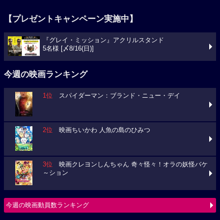
【プレゼントキャンペーン実施中】
『グレイ・ミッション』アクリルスタンド
5名様 [〆8/16(日)]
今週の映画ランキング
1位
スパイダーマン：ブランド・ニュー・デイ
2位
映画ちいかわ 人魚の島のひみつ
3位
映画クレヨンしんちゃん 奇々怪々！オラの妖怪バケ
～ション
今週の映画動員数ランキング