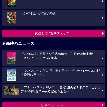
キングダム 大将軍の帰還
動画配信作品をチェック
最新映画ニュース
「八つ墓村」悪夢的な予告編解禁、主題歌は松本孝弘
（B’z）率いるTMGが担当
フランシス・ンら出演。中年男たちがボートレースに挑む
「逆流の男たち」
『ブルーヘロン』10月23日(金)公開決定！ポスタービジュ
アル&特報解禁―ある家族を巡る今...
映画ニュースへ