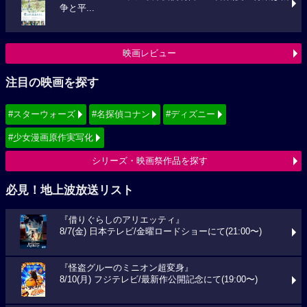
争と平...
映画レビュー
注目の映画を探す
#スターウォーズ
#名探偵コナン
#ディズニー
#少女漫画原作実写化
シリーズ・映画祭作品を探す
必見！地上波放送リスト
『借りぐらしのアリエッティ』
8/7(金) 日本テレビ/金曜ロードショーにて(21:00〜)
『怪盗グルーのミニオン超変身』
8/10(月) フジテレビ/最新作公開記念にて(19:00〜)