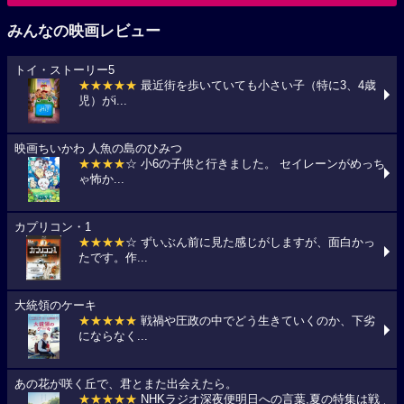
みんなの映画レビュー
トイ・ストーリー5
★★★★★
最近街を歩いていても小さい子（特に3、4歳
児）がi...
映画ちいかわ 人魚の島のひみつ
★★★★
☆ 小6の子供と行きました。 セイレーンがめっち
ゃ怖か...
カプリコン・1
★★★★
☆ ずいぶん前に見た感じがしますが、面白かっ
たです。作...
大統領のケーキ
★★★★★
戦禍や圧政の中でどう生きていくのか、下劣
にならなく...
あの花が咲く丘で、君とまた出会えたら。
★★★★★
NHKラジオ深夜便明日への言葉,夏の特集は戦