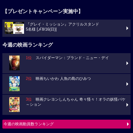
【プレゼントキャンペーン実施中】
『グレイ・ミッション』アクリルスタンド
5名様 [〆8/16(日)]
今週の映画ランキング
1位
スパイダーマン：ブランド・ニュー・デイ
2位
映画ちいかわ 人魚の島のひみつ
3位
映画クレヨンしんちゃん 奇々怪々！オラの妖怪バケ
～ション
今週の映画動員数ランキング