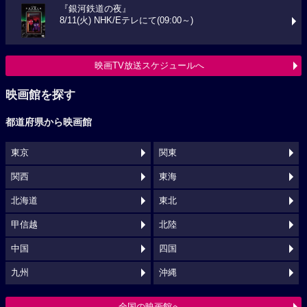
『銀河鉄道の夜』
8/11(火) NHK/Eテレにて(09:00～)
映画TV放送スケジュールへ
映画館を探す
都道府県から映画館
東京
関東
関西
東海
北海道
東北
甲信越
北陸
中国
四国
九州
沖縄
全国の映画館へ