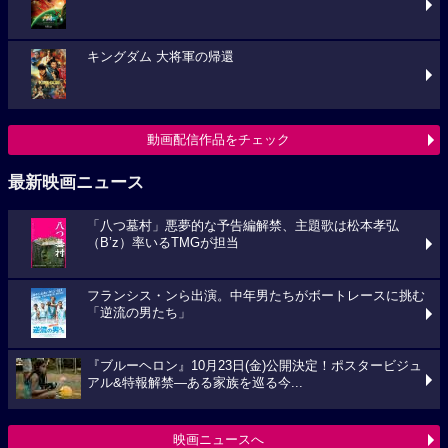
キングダム 大将軍の帰還
動画配信作品をチェック
最新映画ニュース
「八つ墓村」悪夢的な予告編解禁、主題歌は松本孝弘
（B’z）率いるTMGが担当
フランシス・ンら出演。中年男たちがボートレースに挑む
「逆流の男たち」
『ブルーヘロン』10月23日(金)公開決定！ポスタービジュ
アル&特報解禁―ある家族を巡る今...
映画ニュースへ