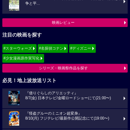
争と平...
映画レビュー
注目の映画を探す
#スターウォーズ
#名探偵コナン
#ディズニー
#少女漫画原作実写化
シリーズ・映画祭作品を探す
必見！地上波放送リスト
『借りぐらしのアリエッティ』
8/7(金) 日本テレビ/金曜ロードショーにて(21:00〜)
『怪盗グルーのミニオン超変身』
8/10(月) フジテレビ/最新作公開記念にて(19:00〜)