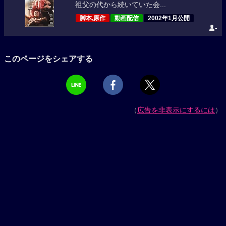
祖父の代から続いていた会...
脚本,原作
動画配信
2002年1月公開
-
このページをシェアする
（
広告を非表示にするには
）