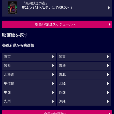
『銀河鉄道の夜』
8/11(火) NHK/Eテレにて(09:00～)
映画TV放送スケジュールへ
映画館を探す
都道府県から映画館
東京
関東
関西
東海
北海道
東北
甲信越
北陸
中国
四国
九州
沖縄
全国の映画館へ