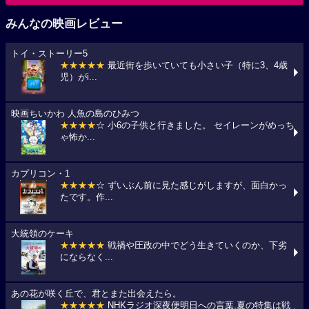
みんなの映画レビュー
トイ・ストーリー5
★★★★★
最近街を歩いていても小さい子（特に3、4歳
児）がi...
映画ちいかわ 人魚の島のひみつ
★★★★
☆ 小6の子供と行きました。 セイレーンがめっち
ゃ怖か...
カプリコン・1
★★★★
☆ ずいぶん前に見た感じがしますが、面白かっ
たです。作...
大統領のケーキ
★★★★★
戦禍や圧政の中でどう生きていくのか、下劣
にならなく...
あの花が咲く丘で、君とまた出会えたら。
★★★★★
NHKラジオ深夜便明日への言葉,夏の特集は戦