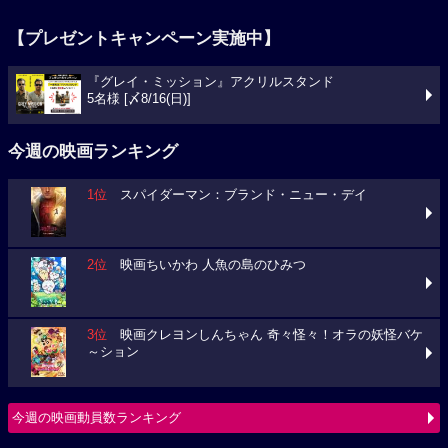
【プレゼントキャンペーン実施中】
『グレイ・ミッション』アクリルスタンド
5名様 [〆8/16(日)]
今週の映画ランキング
1位
スパイダーマン：ブランド・ニュー・デイ
2位
映画ちいかわ 人魚の島のひみつ
3位
映画クレヨンしんちゃん 奇々怪々！オラの妖怪バケ
～ション
今週の映画動員数ランキング