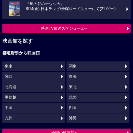
『風の谷のナウシカ』
8/14(金) 日本テレビ/金曜ロードショーにて(21:00〜)
映画TV放送スケジュールへ
映画館を探す
都道府県から映画館
東京
関東
関西
東海
北海道
東北
甲信越
北陸
中国
四国
九州
沖縄
全国の映画館へ