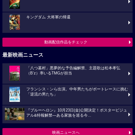
キングダム 大将軍の帰還
動画配信作品をチェック
最新映画ニュース
「八つ墓村」悪夢的な予告編解禁、主題歌は松本孝弘
（B’z）率いるTMGが担当
フランシス・ンら出演。中年男たちがボートレースに挑む
「逆流の男たち」
『ブルーヘロン』10月23日(金)公開決定！ポスタービジュ
アル&特報解禁―ある家族を巡る今...
映画ニュースへ