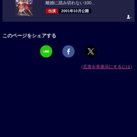
離婚に踏み切れない100...
出演
2001年10月公開
-
このページをシェアする
（
広告を非表示にするには
）