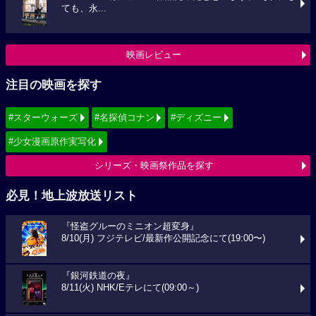
ても、永...
映画レビュー
注目の映画を探す
#スターウォーズ
#名探偵コナン
#ディズニー
#少女漫画原作実写化
シリーズ・映画祭作品を探す
必見！地上波放送リスト
『怪盗グルーのミニオン超変身』
8/10(月) フジテレビ/最新作公開記念にて(19:00〜)
『銀河鉄道の夜』
8/11(火) NHK/Eテレにて(09:00～)