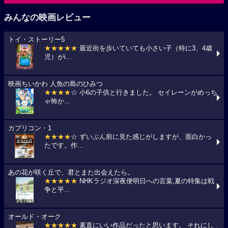
みんなの映画レビュー
トイ・ストーリー5
★★★★★
最近街を歩いていても小さい子（特に3、4歳
児）がi...
映画ちいかわ 人魚の島のひみつ
★★★★
☆ 小6の子供と行きました。 セイレーンがめっち
ゃ怖か...
カプリコン・1
★★★★
☆ ずいぶん前に見た感じがしますが、面白かっ
たです。作...
あの花が咲く丘で、君とまた出会えたら。
★★★★★
NHKラジオ深夜便明日への言葉,夏の特集は戦
争と平...
オールド・オーク
★★★★★
素直にいい作品だったと思います。 それにし