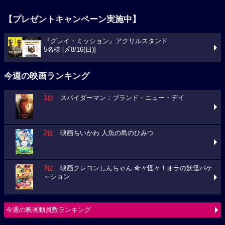
【プレゼントキャンペーン実施中】
『グレイ・ミッション』アクリルスタンド
5名様 [〆8/16(日)]
今週の映画ランキング
1位
スパイダーマン：ブランド・ニュー・デイ
2位
映画ちいかわ 人魚の島のひみつ
3位
映画クレヨンしんちゃん 奇々怪々！オラの妖怪バケ
～ション
今週の映画動員数ランキング