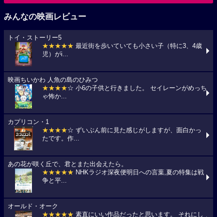
みんなの映画レビュー
トイ・ストーリー5
★★★★★
最近街を歩いていても小さい子（特に3、4歳
児）がi...
映画ちいかわ 人魚の島のひみつ
★★★★
☆ 小6の子供と行きました。 セイレーンがめっち
ゃ怖か...
カプリコン・1
★★★★
☆ ずいぶん前に見た感じがしますが、面白かっ
たです。作...
あの花が咲く丘で、君とまた出会えたら。
★★★★★
NHKラジオ深夜便明日への言葉,夏の特集は戦
争と平...
オールド・オーク
★★★★★
素直にいい作品だったと思います。 それにし