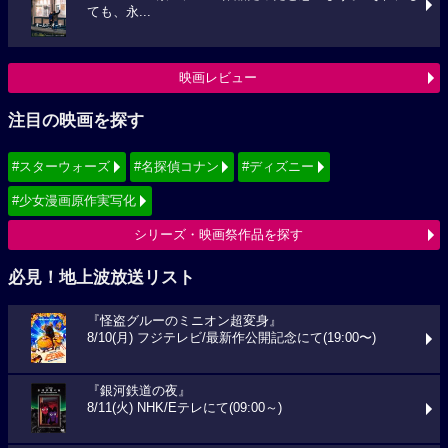
ても、永...
映画レビュー
注目の映画を探す
#スターウォーズ
#名探偵コナン
#ディズニー
#少女漫画原作実写化
シリーズ・映画祭作品を探す
必見！地上波放送リスト
『怪盗グルーのミニオン超変身』
8/10(月) フジテレビ/最新作公開記念にて(19:00〜)
『銀河鉄道の夜』
8/11(火) NHK/Eテレにて(09:00～)