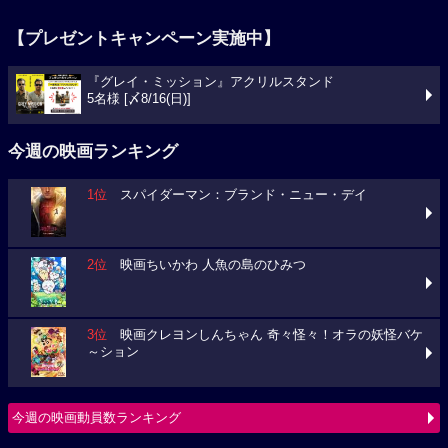
【プレゼントキャンペーン実施中】
『グレイ・ミッション』アクリルスタンド
5名様 [〆8/16(日)]
今週の映画ランキング
1位
スパイダーマン：ブランド・ニュー・デイ
2位
映画ちいかわ 人魚の島のひみつ
3位
映画クレヨンしんちゃん 奇々怪々！オラの妖怪バケ
～ション
今週の映画動員数ランキング