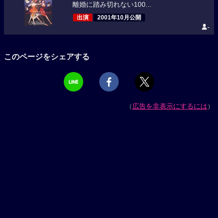
離婚に踏み切れない100...
出演
2001年10月公開
-
このページをシェアする
（
広告を非表示にするには
）