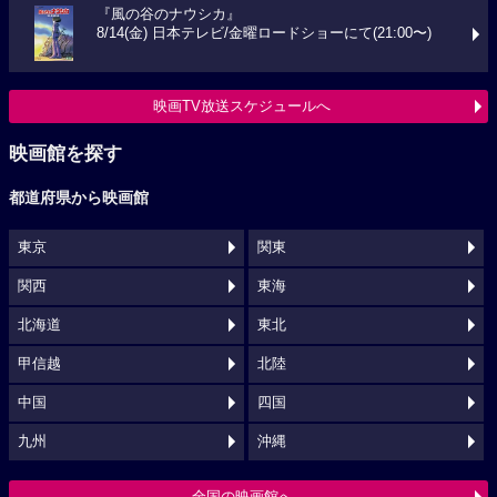
『風の谷のナウシカ』
8/14(金) 日本テレビ/金曜ロードショーにて(21:00〜)
映画TV放送スケジュールへ
映画館を探す
都道府県から映画館
東京
関東
関西
東海
北海道
東北
甲信越
北陸
中国
四国
九州
沖縄
全国の映画館へ