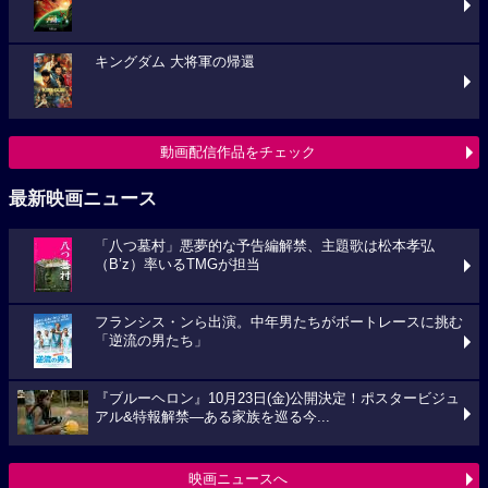
キングダム 大将軍の帰還
動画配信作品をチェック
最新映画ニュース
「八つ墓村」悪夢的な予告編解禁、主題歌は松本孝弘
（B’z）率いるTMGが担当
フランシス・ンら出演。中年男たちがボートレースに挑む
「逆流の男たち」
『ブルーヘロン』10月23日(金)公開決定！ポスタービジュ
アル&特報解禁―ある家族を巡る今...
映画ニュースへ