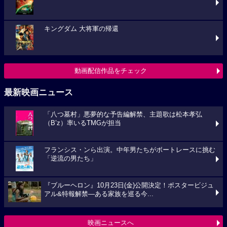
キングダム 大将軍の帰還
動画配信作品をチェック
最新映画ニュース
「八つ墓村」悪夢的な予告編解禁、主題歌は松本孝弘
（B’z）率いるTMGが担当
フランシス・ンら出演。中年男たちがボートレースに挑む
「逆流の男たち」
『ブルーヘロン』10月23日(金)公開決定！ポスタービジュ
アル&特報解禁―ある家族を巡る今...
映画ニュースへ