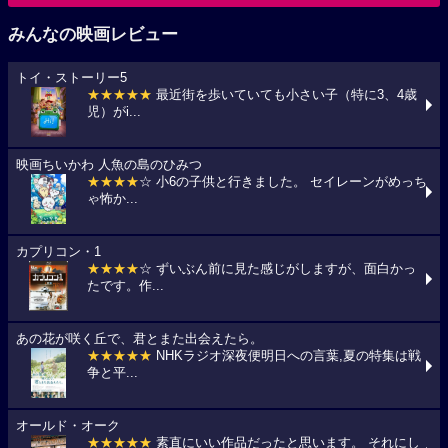
みんなの映画レビュー
トイ・ストーリー5
★★★★★
最近街を歩いていても小さい子（特に3、4歳
児）がi...
映画ちいかわ 人魚の島のひみつ
★★★★
☆ 小6の子供と行きました。 セイレーンがめっち
ゃ怖か...
カプリコン・1
★★★★
☆ ずいぶん前に見た感じがしますが、面白かっ
たです。作...
あの花が咲く丘で、君とまた出会えたら。
★★★★★
NHKラジオ深夜便明日への言葉,夏の特集は戦
争と平...
オールド・オーク
★★★★★
素直にいい作品だったと思います。 それにし