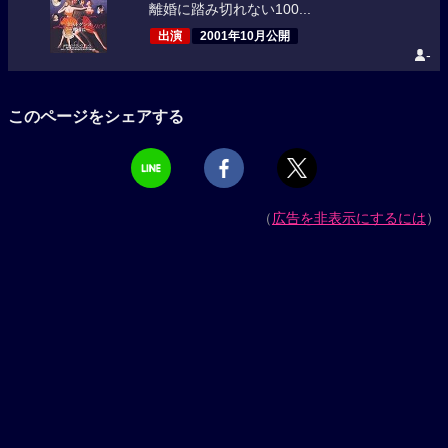
離婚に踏み切れない100...
出演
2001年10月公開
-
このページをシェアする
（
広告を非表示にするには
）