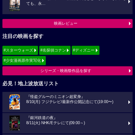
ても、永...
映画レビュー
注目の映画を探す
#スターウォーズ
#名探偵コナン
#ディズニー
#少女漫画原作実写化
シリーズ・映画祭作品を探す
必見！地上波放送リスト
『怪盗グルーのミニオン超変身』
8/10(月) フジテレビ/最新作公開記念にて(19:00〜)
『銀河鉄道の夜』
8/11(火) NHK/Eテレにて(09:00～)