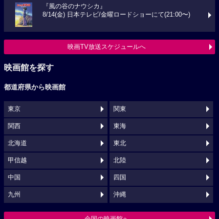
『風の谷のナウシカ』
8/14(金) 日本テレビ/金曜ロードショーにて(21:00〜)
映画TV放送スケジュールへ
映画館を探す
都道府県から映画館
東京
関東
関西
東海
北海道
東北
甲信越
北陸
中国
四国
九州
沖縄
全国の映画館へ