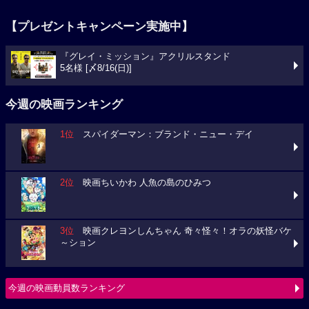
【プレゼントキャンペーン実施中】
『グレイ・ミッション』アクリルスタンド
5名様 [〆8/16(日)]
今週の映画ランキング
1位
スパイダーマン：ブランド・ニュー・デイ
2位
映画ちいかわ 人魚の島のひみつ
3位
映画クレヨンしんちゃん 奇々怪々！オラの妖怪バケ
～ション
今週の映画動員数ランキング