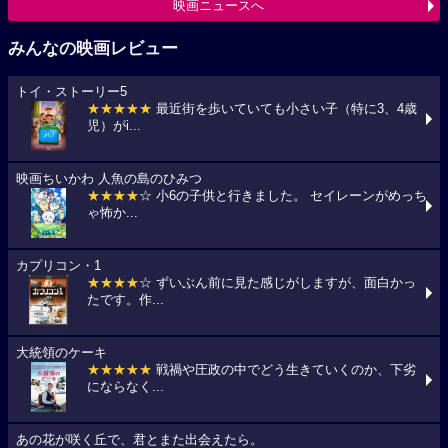
映画ニュースへ
みんなの映画レビュー
トイ・ストーリー5
★★★★★
最近街を歩いていても小さい子（特に3、4歳
児）がi...
映画ちいかわ 人魚の島のひみつ
★★★★
☆ 小6の子供と行きました。 セイレーンがめっち
ゃ怖か...
カプリコン・1
★★★★
☆ ずいぶん前に見た感じがしますが、面白かっ
たです。作...
大統領のケーキ
★★★★★
戦禍や圧政の中でどう生きていくのか、下劣
にならなく...
あの花が咲く丘で、君とまた出会えたら。