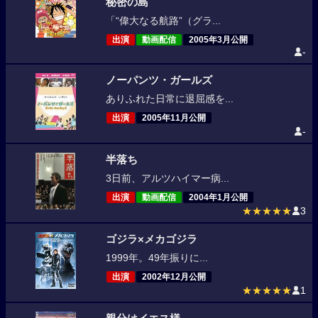
秘密の島
「“偉大なる航路”（グラ...
出演
動画配信
2005年3月公開
-
ノーパンツ・ガールズ
ありふれた日常に退屈感を...
出演
2005年11月公開
-
半落ち
3日前、アルツハイマー病...
出演
動画配信
2004年1月公開
★★★★★
3
ゴジラ×メカゴジラ
1999年。49年振りに...
出演
2002年12月公開
★★★★★
1