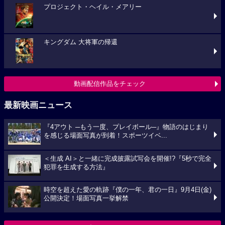
プロジェクト・ヘイル・メアリー
キングダム 大将軍の帰還
動画配信作品をチェック
最新映画ニュース
『4アウト ─もう一度、プレイボール─』物語のはじまり
を感じる場面写真が到着！スポーツイベ...
＜生成 AI＞と一緒に完成披露試写会を開催!?『5秒で完全
犯罪を生成する方法』
時空を超えた愛の軌跡『僕の一年、君の一日』9月4日(金)
公開決定！場面写真一挙解禁