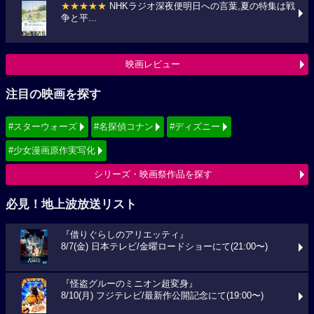
★★★★★
NHKラジオ深夜便明日への言葉,夏の特集は戦
争と平...
映画レビュー
注目の映画を探す
#スターウォーズ
#名探偵コナン
#ディズニー
#少女漫画原作実写化
シリーズ・映画祭作品を探す
必見！地上波放送リスト
『借りぐらしのアリエッティ』
8/7(金) 日本テレビ/金曜ロードショーにて(21:00〜)
『怪盗グルーのミニオン超変身』
8/10(月) フジテレビ/最新作公開記念にて(19:00〜)