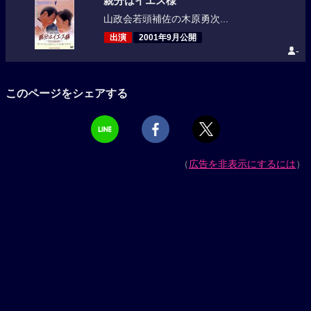
親分はイエス様
山政会若頭補佐の木原勇次...
出演
2001年9月公開
-
このページをシェアする
（
広告を非表示にするには
）