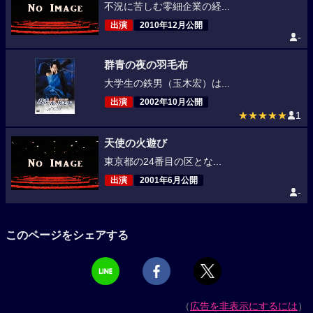
不況に苦しむ零細企業の経...
出演
2010年12月公開
-
群青の夜の羽毛布
大学生の鉄男（玉木宏）は...
出演
2002年10月公開
★★★★★
1
天使の火遊び
東京都の24番目の区とな...
出演
2001年6月公開
-
このページをシェアする
（
広告を非表示にするには
）