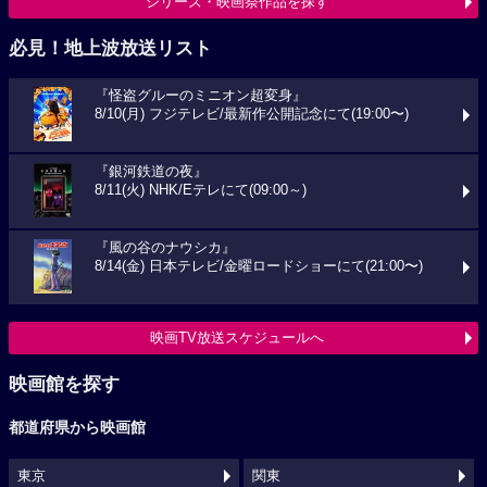
シリーズ・映画祭作品を探す
必見！地上波放送リスト
『怪盗グルーのミニオン超変身』
8/10(月) フジテレビ/最新作公開記念にて(19:00〜)
『銀河鉄道の夜』
8/11(火) NHK/Eテレにて(09:00～)
『風の谷のナウシカ』
8/14(金) 日本テレビ/金曜ロードショーにて(21:00〜)
映画TV放送スケジュールへ
映画館を探す
都道府県から映画館
東京
関東