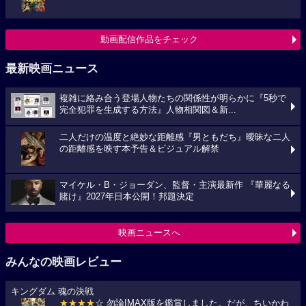
動画配信作品をチェック
最新映画ニュース
複雑に絡み合う登場人物たちの関係性が明らかに『5秒で
完全犯罪を生成する方法』人物相関図＆新...
二人だけの温度と絶妙な距離感『男ともだち』曖昧な二人
の距離感を映す本予告＆ビジュアル解禁
マイケル・B・ジョーダン、監督・主演最新作 『華麗なる
賭け』2027年日本公開！邦題決定
映画ニュースへ
みんなの映画レビュー
キングダム 魂の決戦
★★★★
☆ 勿論IMAX版を鑑賞しました。だが、ちいかわ