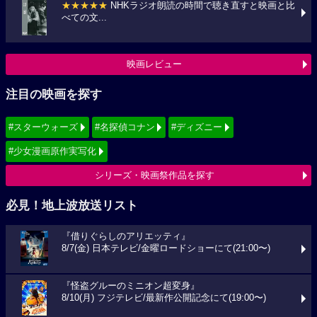
★★★★★
NHKラジオ朗読の時間で聴き直すと映画と比
べての文...
映画レビュー
注目の映画を探す
#スターウォーズ
#名探偵コナン
#ディズニー
#少女漫画原作実写化
シリーズ・映画祭作品を探す
必見！地上波放送リスト
『借りぐらしのアリエッティ』
8/7(金) 日本テレビ/金曜ロードショーにて(21:00〜)
『怪盗グルーのミニオン超変身』
8/10(月) フジテレビ/最新作公開記念にて(19:00〜)