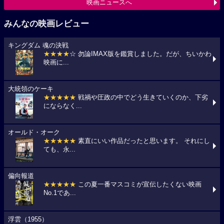
映画ニュースへ
みんなの映画レビュー
キングダム 魂の決戦
★★★★
☆ 勿論IMAX版を鑑賞しました。だが、ちいかわ
映画に...
大統領のケーキ
★★★★★
戦禍や圧政の中でどう生きていくのか、下劣
にならなく...
オールド・オーク
★★★★★
素直にいい作品だったと思います。 それにし
ても、永...
偏向報道
★★★★★
この夏一番マスコミが宣伝したくない映画
No.1であ...
浮雲（1955）