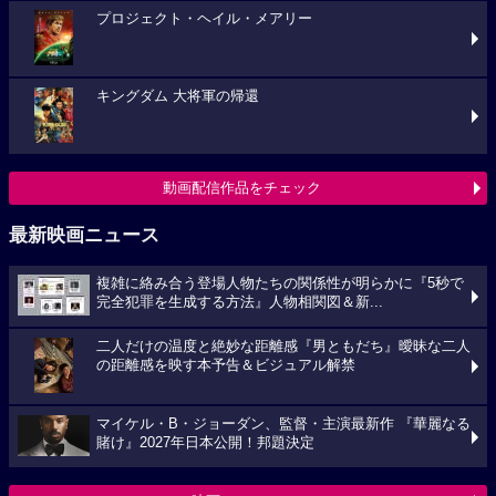
プロジェクト・ヘイル・メアリー
キングダム 大将軍の帰還
動画配信作品をチェック
最新映画ニュース
複雑に絡み合う登場人物たちの関係性が明らかに『5秒で
完全犯罪を生成する方法』人物相関図＆新...
二人だけの温度と絶妙な距離感『男ともだち』曖昧な二人
の距離感を映す本予告＆ビジュアル解禁
マイケル・B・ジョーダン、監督・主演最新作 『華麗なる
賭け』2027年日本公開！邦題決定