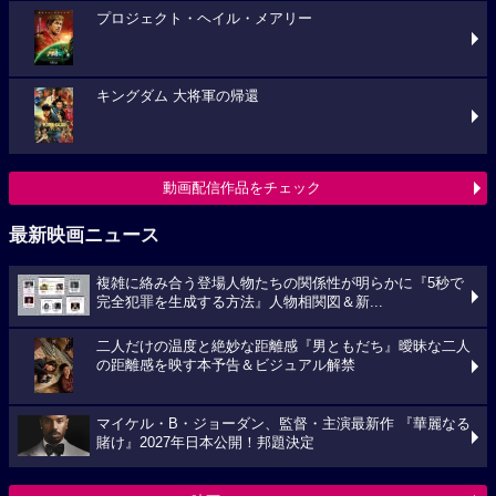
プロジェクト・ヘイル・メアリー
キングダム 大将軍の帰還
動画配信作品をチェック
最新映画ニュース
複雑に絡み合う登場人物たちの関係性が明らかに『5秒で
完全犯罪を生成する方法』人物相関図＆新...
二人だけの温度と絶妙な距離感『男ともだち』曖昧な二人
の距離感を映す本予告＆ビジュアル解禁
マイケル・B・ジョーダン、監督・主演最新作 『華麗なる
賭け』2027年日本公開！邦題決定