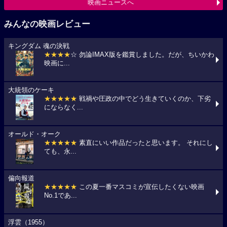
映画ニュースへ
みんなの映画レビュー
キングダム 魂の決戦
★★★★
☆ 勿論IMAX版を鑑賞しました。だが、ちいかわ
映画に...
大統領のケーキ
★★★★★
戦禍や圧政の中でどう生きていくのか、下劣
にならなく...
オールド・オーク
★★★★★
素直にいい作品だったと思います。 それにし
ても、永...
偏向報道
★★★★★
この夏一番マスコミが宣伝したくない映画
No.1であ...
浮雲（1955）