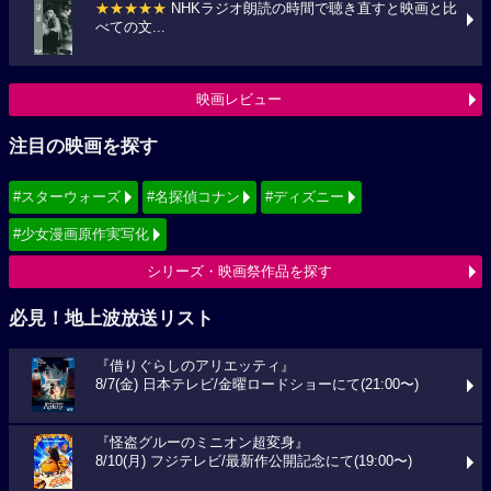
★★★★★
NHKラジオ朗読の時間で聴き直すと映画と比
べての文...
映画レビュー
注目の映画を探す
#スターウォーズ
#名探偵コナン
#ディズニー
#少女漫画原作実写化
シリーズ・映画祭作品を探す
必見！地上波放送リスト
『借りぐらしのアリエッティ』
8/7(金) 日本テレビ/金曜ロードショーにて(21:00〜)
『怪盗グルーのミニオン超変身』
8/10(月) フジテレビ/最新作公開記念にて(19:00〜)