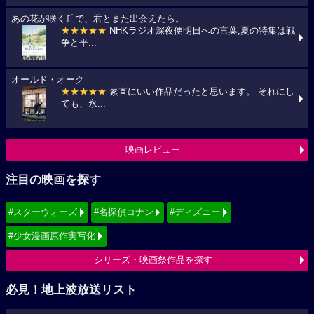
あの花が咲く丘で、君とまた出会えたら。
★★★★★
NHKラジオ深夜便明日への言葉,夏の特集は戦
争と平...
オールド・オーク
★★★★★
素直にいい作品だったと思います。 それにし
ても、永...
映画レビュー
注目の映画を探す
#スターウォーズ
#名探偵コナン
#ディズニー
#少女漫画原作実写化
シリーズ・映画祭作品を探す
必見！地上波放送リスト