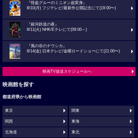
『怪盗グルーのミニオン超変身』
8/10(月) フジテレビ/最新作公開記念にて(19:00〜)
『銀河鉄道の夜』
8/11(火) NHK/Eテレにて(09:00～)
『風の谷のナウシカ』
8/14(金) 日本テレビ/金曜ロードショーにて(21:00〜)
映画TV放送スケジュールへ
映画館を探す
都道府県から映画館
東京
関東
関西
東海
北海道
東北