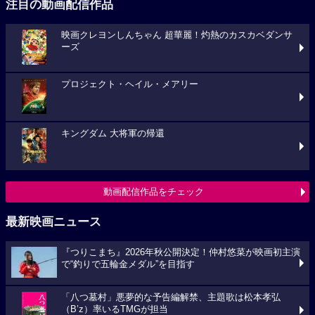
注目の動画配信作品
映画クレヨンしんちゃん 超華麗！灼熱のカスカベダンサ
ーズ
プロジェクト・ヘイル・メアリー
キングダム 大将軍の帰還
動画配信作品をチェック
最新映画ニュース
『つりこまち』2026年秋公開決定！仲村悠菜が映画初主演
で“釣りで五輪金メダル”を目指す
「八つ墓村」悪夢的な予告編解禁、主題歌は松本孝弘
（B’z）率いるTMGが担当