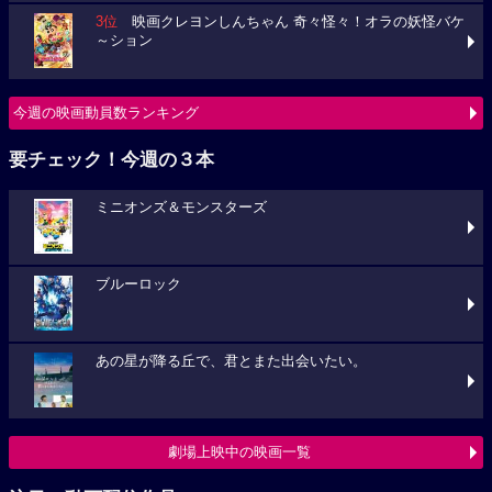
3位
映画クレヨンしんちゃん 奇々怪々！オラの妖怪バケ
～ション
今週の映画動員数ランキング
要チェック！今週の３本
ミニオンズ＆モンスターズ
ブルーロック
あの星が降る丘で、君とまた出会いたい。
劇場上映中の映画一覧