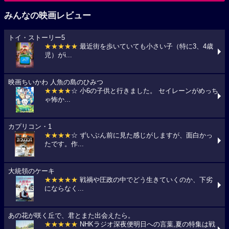
みんなの映画レビュー
トイ・ストーリー5
★★★★★
最近街を歩いていても小さい子（特に3、4歳
児）がi...
映画ちいかわ 人魚の島のひみつ
★★★★
☆ 小6の子供と行きました。 セイレーンがめっち
ゃ怖か...
カプリコン・1
★★★★
☆ ずいぶん前に見た感じがしますが、面白かっ
たです。作...
大統領のケーキ
★★★★★
戦禍や圧政の中でどう生きていくのか、下劣
にならなく...
あの花が咲く丘で、君とまた出会えたら。
★★★★★
NHKラジオ深夜便明日への言葉,夏の特集は戦