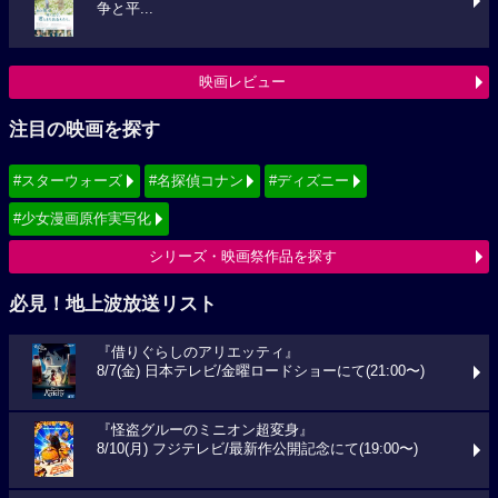
争と平...
映画レビュー
注目の映画を探す
#スターウォーズ
#名探偵コナン
#ディズニー
#少女漫画原作実写化
シリーズ・映画祭作品を探す
必見！地上波放送リスト
『借りぐらしのアリエッティ』
8/7(金) 日本テレビ/金曜ロードショーにて(21:00〜)
『怪盗グルーのミニオン超変身』
8/10(月) フジテレビ/最新作公開記念にて(19:00〜)