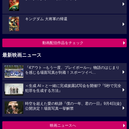
キングダム 大将軍の帰還
動画配信作品をチェック
最新映画ニュース
『4アウト ─もう一度、プレイボール─』物語のはじまり
を感じる場面写真が到着！スポーツイベ...
＜生成 AI＞と一緒に完成披露試写会を開催!?『5秒で完全
犯罪を生成する方法』
時空を超えた愛の軌跡『僕の一年、君の一日』9月4日(金)
公開決定！場面写真一挙解禁
映画ニュースへ