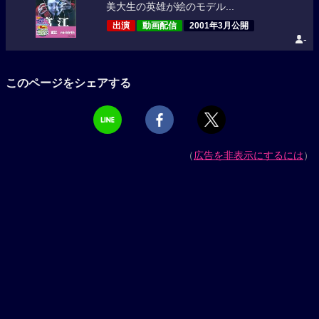
美大生の英雄が絵のモデル...
出演
動画配信
2001年3月公開
-
このページをシェアする
（
広告を非表示にするには
）