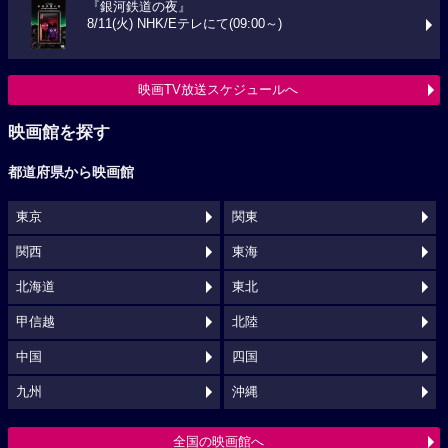
『銀河鉄道の夜』
8/11(火) NHK/Eテレにて(09:00～)
映画TV放送スケジュールへ
映画館を探す
都道府県から映画館
東京
関東
関西
東海
北海道
東北
甲信越
北陸
中国
四国
九州
沖縄
全国の映画館へ