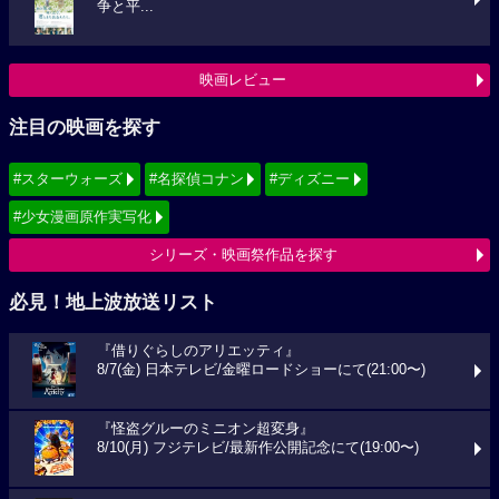
争と平...
映画レビュー
注目の映画を探す
#スターウォーズ
#名探偵コナン
#ディズニー
#少女漫画原作実写化
シリーズ・映画祭作品を探す
必見！地上波放送リスト
『借りぐらしのアリエッティ』
8/7(金) 日本テレビ/金曜ロードショーにて(21:00〜)
『怪盗グルーのミニオン超変身』
8/10(月) フジテレビ/最新作公開記念にて(19:00〜)