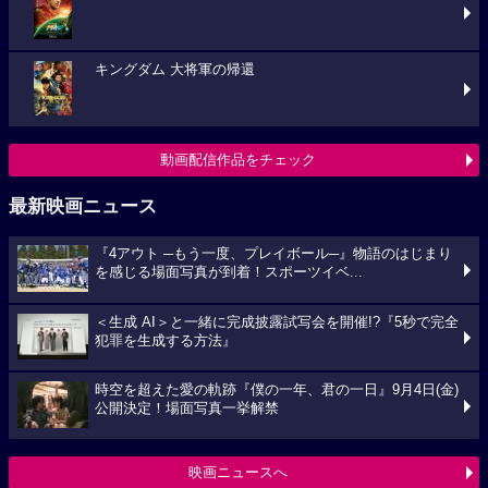
キングダム 大将軍の帰還
動画配信作品をチェック
最新映画ニュース
『4アウト ─もう一度、プレイボール─』物語のはじまり
を感じる場面写真が到着！スポーツイベ...
＜生成 AI＞と一緒に完成披露試写会を開催!?『5秒で完全
犯罪を生成する方法』
時空を超えた愛の軌跡『僕の一年、君の一日』9月4日(金)
公開決定！場面写真一挙解禁
映画ニュースへ