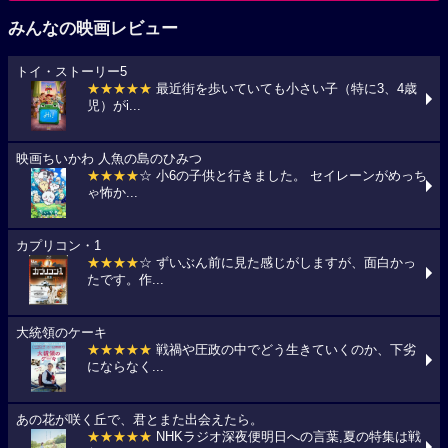
みんなの映画レビュー
トイ・ストーリー5
★★★★★
最近街を歩いていても小さい子（特に3、4歳
児）がi...
映画ちいかわ 人魚の島のひみつ
★★★★
☆ 小6の子供と行きました。 セイレーンがめっち
ゃ怖か...
カプリコン・1
★★★★
☆ ずいぶん前に見た感じがしますが、面白かっ
たです。作...
大統領のケーキ
★★★★★
戦禍や圧政の中でどう生きていくのか、下劣
にならなく...
あの花が咲く丘で、君とまた出会えたら。
★★★★★
NHKラジオ深夜便明日への言葉,夏の特集は戦