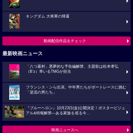
キングダム 大将軍の帰還
動画配信作品をチェック
最新映画ニュース
「八つ墓村」悪夢的な予告編解禁、主題歌は松本孝弘
（B’z）率いるTMGが担当
フランシス・ンら出演。中年男たちがボートレースに挑む
「逆流の男たち」
『ブルーヘロン』10月23日(金)公開決定！ポスタービジュ
アル&特報解禁―ある家族を巡る今...
映画ニュースへ