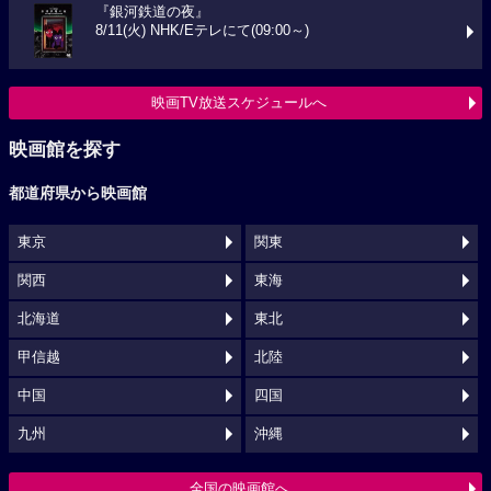
『銀河鉄道の夜』
8/11(火) NHK/Eテレにて(09:00～)
映画TV放送スケジュールへ
映画館を探す
都道府県から映画館
東京
関東
関西
東海
北海道
東北
甲信越
北陸
中国
四国
九州
沖縄
全国の映画館へ