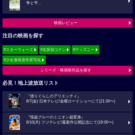
争と平...
映画レビュー
注目の映画を探す
#スターウォーズ
#名探偵コナン
#ディズニー
#少女漫画原作実写化
シリーズ・映画祭作品を探す
必見！地上波放送リスト
『借りぐらしのアリエッティ』
8/7(金) 日本テレビ/金曜ロードショーにて(21:00〜)
『怪盗グルーのミニオン超変身』
8/10(月) フジテレビ/最新作公開記念にて(19:00〜)