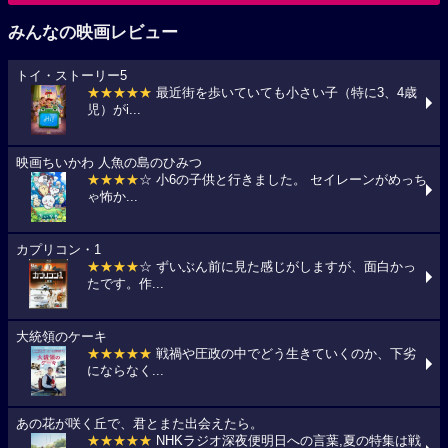
みんなの映画レビュー
トイ・ストーリー5
★★★★★
最近街を歩いていても小さい子（特に3、4歳
児）がi...
映画ちいかわ 人魚の島のひみつ
★★★★
☆ 小6の子供と行きました。 セイレーンがめっち
ゃ怖か...
カプリコン・1
★★★★
☆ ずいぶん前に見た感じがしますが、面白かっ
たです。作...
大統領のケーキ
★★★★★
戦禍や圧政の中でどう生きていくのか、下劣
にならなく...
あの花が咲く丘で、君とまた出会えたら。
★★★★★
NHKラジオ深夜便明日への言葉,夏の特集は戦