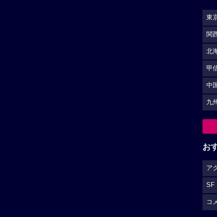
東
関
北
甲
中
九
お
ア
SF
コ