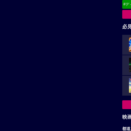
#デ
必
映
都道