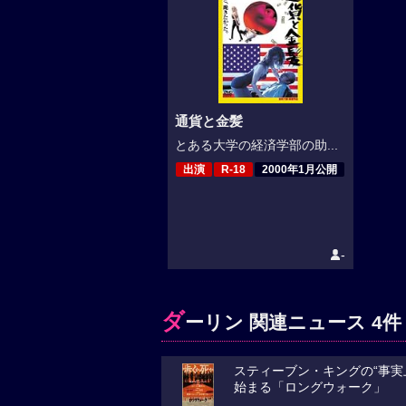
通貨と金髪
とある大学の経済学部の助...
出演
R-18
2000年1月公開
-
ダ
ーリン 関連ニュース 4件
スティーブン・キングの“事実
始まる「ロングウォーク」