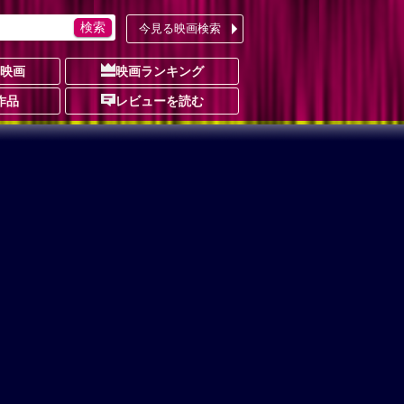
今見る映画検索
の映画
映画ランキング
作品
レビューを読む