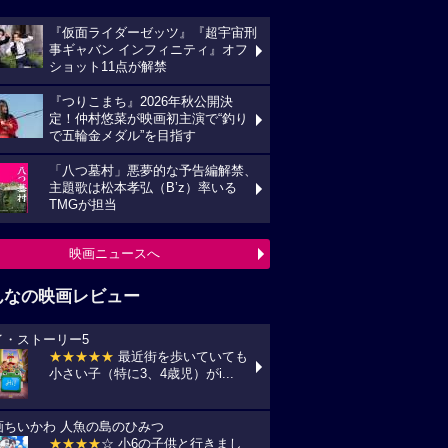
『仮面ライダーゼッツ』『超宇宙刑
事ギャバン インフィニティ』オフ
ショット11点が解禁
『つりこまち』2026年秋公開決
定！仲村悠菜が映画初主演で“釣り
で五輪金メダル”を目指す
「八つ墓村」悪夢的な予告編解禁、
主題歌は松本孝弘（B’z）率いる
TMGが担当
映画ニュースへ
んなの映画レビュー
イ・ストーリー5
★★★★★
最近街を歩いていても
小さい子（特に3、4歳児）がi...
画ちいかわ 人魚の島のひみつ
★★★★
☆ 小6の子供と行きまし