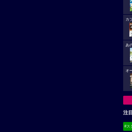
カ
あ
オ
注
#ス