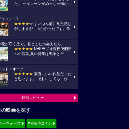
た。 セイレーンがめっちゃ怖か...
プリコン・1
★★★★
☆ ずいぶん前に見た感じ
がしますが、面白かったです。作...
の花が咲く丘で、君とまた出会えたら。
★★★★★
NHKラジオ深夜便明日
への言葉,夏の特集は戦争と平...
ールド・オーク
★★★★★
素直にいい作品だった
と思います。 それにしても、永...
映画レビュー
目の映画を探す
ターウォーズ
#名探偵コナン