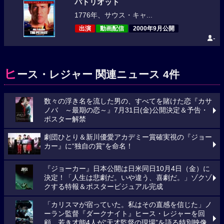
パトリオット
1776年、サウス・キャ...
出演
動画配信
2000年9月公開
-
ヒ
ース・レジャー 関連ニュース 4件
数々の浮き名を流した男の、すべてを賭けた恋『カサ
ノバ ～最期の恋～』7月31日(金)公開決定＆予告・
ポスター解禁
劇団ひとり＆新川優愛アカデミー賞確実視の『ジョー
カー』に“独自の賞”を命名！
『ジョーカー』日本公開は日米同日10月4日（金）に
決定！「人生は悲劇だ。いや違う、喜劇だ。」ゾクゾ
クする特報＆ポスタービジュアル完成
「カリスマが宿っていた。私はその直感を信じた」ノ
ーラン監督『ダークナイト』ヒース・レジャーを回
顧。若き才能4人が“天才監督の現場”を語る特別映像