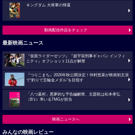
キングダム 大将軍の帰還
動画配信作品をチェック
最新映画ニュース
『仮面ライダーゼッツ』『超宇宙刑事ギャバン インフィ
ニティ』オフショット11点が解禁
『つりこまち』2026年秋公開決定！仲村悠菜が映画初主演
で“釣りで五輪金メダル”を目指す
「八つ墓村」悪夢的な予告編解禁、主題歌は松本孝弘
（B’z）率いるTMGが担当
映画ニュースへ
みんなの映画レビュー