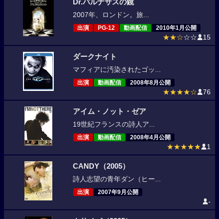
Dr.パルナサスの鏡
2007年、ロンドン。旅...
出演
PG-12
動画配信
2010年1月公開
★★☆
☆☆
15
ダークナイト
マフィアに汚染されたゴッ...
出演
動画配信
2008年8月公開
★★★★☆
76
アイム・ノット・ゼア
19世紀フランスの詩人ア...
出演
動画配信
2008年4月公開
★★★★★
1
CANDY（2005）
詩人志望の青年ダン（ヒー...
出演
2007年9月公開
-