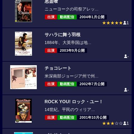
悪霊喰
ニューヨークの司祭アレッ...
出演
動画配信
2004年1月公開
★★★★★
1
サハラに舞う羽根
1884年、大英帝国は地...
出演
2003年9月公開
-
チョコレート
米深南部ジョージア州で州...
出演
動画配信
2002年7月公開
-
ROCK YOU! ロック・ユー！
14世紀。平民のウィリア...
出演
動画配信
2001年10月公開
★★★
☆☆
1