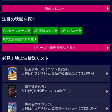
映画レビュー
注目の映画を探す
#スターウォーズ
#名探偵コナン
#ディズニー
#少女漫画原作実写化
シリーズ・映画祭作品を探す
必見！地上波放送リスト
『怪盗グルーのミニオン超変身』
8/10(月) フジテレビ/最新作公開記念にて(19:00〜)
『銀河鉄道の夜』
8/11(火) NHK/Eテレにて(09:00～)
『風の谷のナウシカ』
8/14(金) 日本テレビ/金曜ロードショーにて(21:00〜)