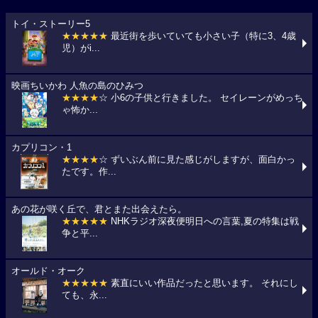
トイ・ストーリー5
★★★★★
最近街を歩いていても小さい子（特に3、4歳
児）がi...
映画ちいかわ 人魚の島のひみつ
★★★★
☆ 小6の子供と行きました。 セイレーンがめっち
ゃ怖か...
カプリコン・1
★★★★
☆ ずいぶん前に見た感じがしますが、面白かっ
たです。作...
あの花が咲く丘で、君とまた出会えたら。
★★★★★
NHKラジオ深夜便明日への言葉,夏の特集は戦
争と平...
オールド・オーク
★★★★★
素直にいい作品だったと思います。 それにし
ても、永...