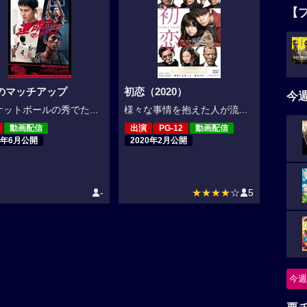
【
のマッチアップ
初恋（2020）
今
ットボールの秀でた...
様々な事情を抱えた人が流...
動画配信
出演
PG-12
動画配信
2年6月公開
2020年2月公開
-
★★★★
☆
5
今週