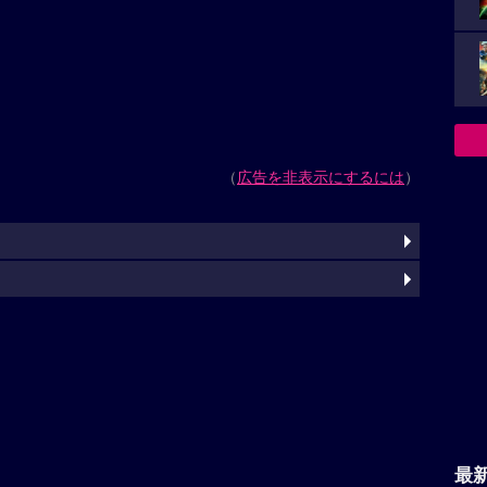
（
広告を非表示にするには
）
最