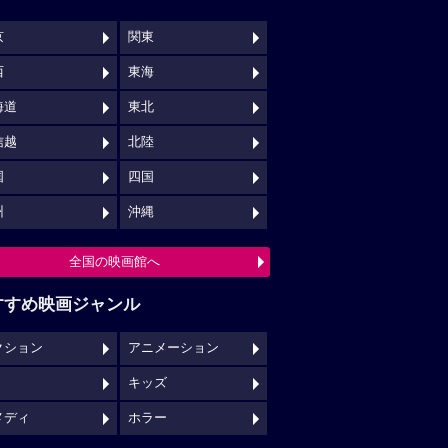
京
関東
西
東海
海道
東北
信越
北陸
国
四国
州
沖縄
全国の映画館へ
すすめ映画ジャンル
クション
アニメーション
キッズ
メディ
ホラー