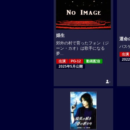
娼生
運命
郊外の村で育ったフォン（ジ
バスケ
ーン・カオ）は歌手になる
夢...
出演
202
出演
PG-12
動画配信
2025年5月公開
-