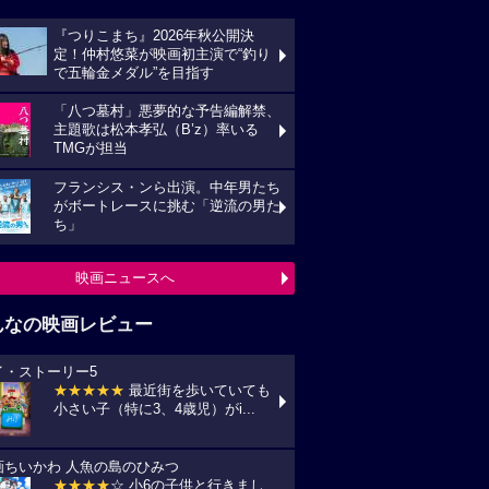
『つりこまち』2026年秋公開決
定！仲村悠菜が映画初主演で“釣り
で五輪金メダル”を目指す
「八つ墓村」悪夢的な予告編解禁、
主題歌は松本孝弘（B’z）率いる
TMGが担当
フランシス・ンら出演。中年男たち
がボートレースに挑む「逆流の男た
ち」
映画ニュースへ
んなの映画レビュー
イ・ストーリー5
★★★★★
最近街を歩いていても
小さい子（特に3、4歳児）がi...
画ちいかわ 人魚の島のひみつ
★★★★
☆ 小6の子供と行きまし