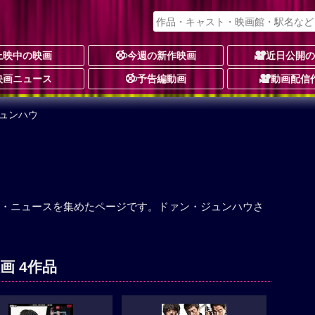
上映中の映画
今週の新作映画
近日公開
映画ニュース
予告編動画
動画配信
ジュンハウ
・ニュースを集めたページです。ドァン・ジュンハウさ
画 4作品