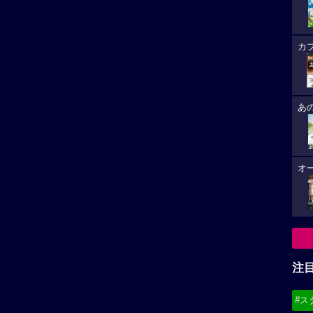
カ
あ
オ
注
#ス