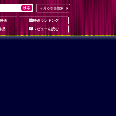
今見る映画検索
の映画
映画ランキング
作品
レビューを読む