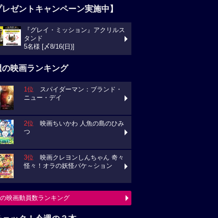
プレゼントキャンペーン実施中】
『グレイ・ミッション』アクリルス
タンド
5名様 [〆8/16(日)]
週の映画ランキング
1位
スパイダーマン：ブランド・
ニュー・デイ
2位
映画ちいかわ 人魚の島のひみ
つ
3位
映画クレヨンしんちゃん 奇々
怪々！オラの妖怪バケ～ション
の映画動員数ランキング