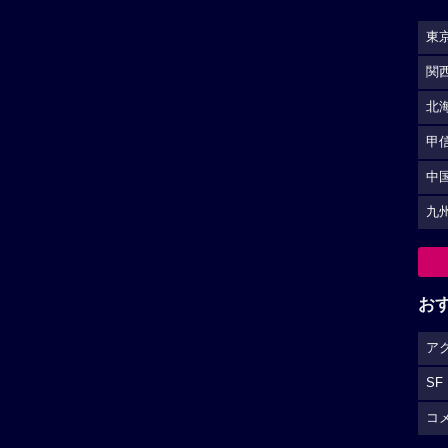
東
関
北
甲
中
九
お
ア
SF
コ