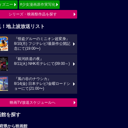
ィズニー
#少女漫画原作実写化
シリーズ・映画祭作品を探す
見！地上波放送リスト
『怪盗グルーのミニオン超変身』
8/10(月) フジテレビ/最新作公開記
念にて(19:00〜)
『銀河鉄道の夜』
8/11(火) NHK/Eテレにて(09:00～)
『風の谷のナウシカ』
8/14(金) 日本テレビ/金曜ロードシ
ョーにて(21:00〜)
映画TV放送スケジュールへ
画館を探す
府県から映画館