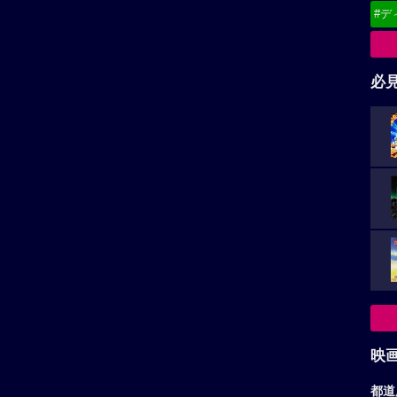
#デ
必
映
都道