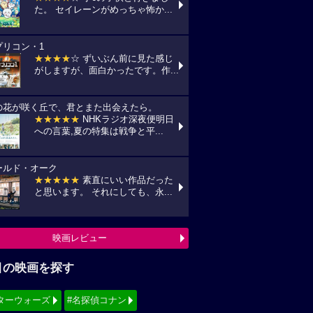
た。 セイレーンがめっちゃ怖か...
プリコン・1
★★★★
☆ ずいぶん前に見た感じ
がしますが、面白かったです。作...
の花が咲く丘で、君とまた出会えたら。
★★★★★
NHKラジオ深夜便明日
への言葉,夏の特集は戦争と平...
ールド・オーク
★★★★★
素直にいい作品だった
と思います。 それにしても、永...
映画レビュー
目の映画を探す
ターウォーズ
#名探偵コナン