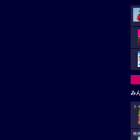
み
ト
映