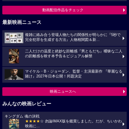
動画配信作品をチェック
最新映画ニュース
複雑に絡み合う登場人物たちの関係性が明らかに『5秒で
完全犯罪を生成する方法』人物相関図＆新...
二人だけの温度と絶妙な距離感『男ともだち』曖昧な二人
の距離感を映す本予告＆ビジュアル解禁
マイケル・B・ジョーダン、監督・主演最新作 『華麗なる
賭け』2027年日本公開！邦題決定
映画ニュースへ
みんなの映画レビュー
キングダム 魂の決戦
★★★★
☆ 勿論IMAX版を鑑賞しました。だが、ちいかわ
映画に...