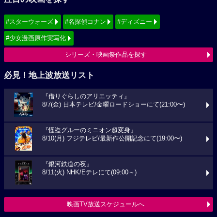
#スターウォーズ
#名探偵コナン
#ディズニー
#少女漫画原作実写化
シリーズ・映画祭作品を探す
必見！地上波放送リスト
『借りぐらしのアリエッティ』
8/7(金) 日本テレビ/金曜ロードショーにて(21:00〜)
『怪盗グルーのミニオン超変身』
8/10(月) フジテレビ/最新作公開記念にて(19:00〜)
『銀河鉄道の夜』
8/11(火) NHK/Eテレにて(09:00～)
映画TV放送スケジュールへ