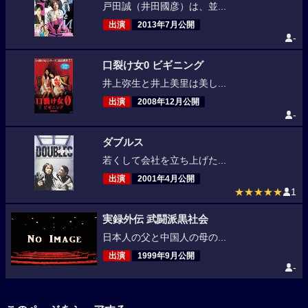
戸田誠（井田國彦）は、並...
出演
2013年7月公開
-
口裂け女0 ビギニング
井上弥生と井上美里は美し...
出演
2008年12月公開
-
ダブルス
若くして会社を立ち上げた...
出演
2001年4月公開
★★★★★
1
実録外伝 武闘派黒社会
日本人の父と中国人の母の...
出演
1999年9月公開
-