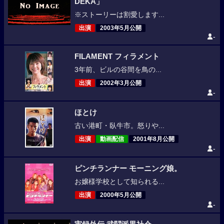
DEKA」
※ストーリーは割愛します...
出演
2003年5月公開
-
FILAMENT フィラメント
3年前、ビルの谷間を鳥の...
出演
2002年3月公開
-
ほとけ
古い港町・臥牛市。怒りや...
出演
動画配信
2001年8月公開
-
ピンチランナー モーニング娘。
お嬢様学校として知られる...
出演
2000年5月公開
-