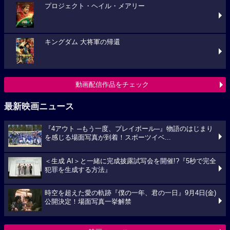
プロジェクト・ヘイル・メアリー
キングダム 大将軍の帰還
動画配信作品をチェック
最新映画ニュース
『4アウト ─もう一度、プレイボール─』物語のはじまり
を感じる場面写真が到着！スポーツイベ...
＜生成 AI＞と一緒に完成披露試写会を開催!?『5秒で完全
犯罪を生成する方法』
時空を超えた愛の軌跡『僕の一年、君の一日』9月4日(金)
公開決定！場面写真一挙解禁