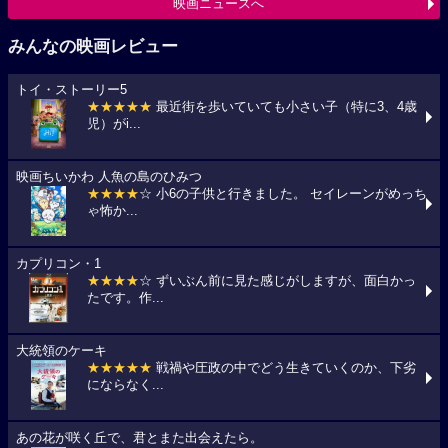
映画ニュースへ
みんなの映画レビュー
トイ・ストーリー5
★★★★★
最近街を歩いていても小さい子（特に3、4歳
児）がi...
映画ちいかわ 人魚の島のひみつ
★★★★
☆ 小6の子供と行きました。 セイレーンがめっち
ゃ怖か...
カプリコン・1
★★★★
☆ ずいぶん前に見た感じがしますが、面白かっ
たです。作...
大統領のケーキ
★★★★★
戦禍や圧政の中でどう生きていくのか、下劣
にならなく...
あの花が咲く丘で、君とまた出会えたら。