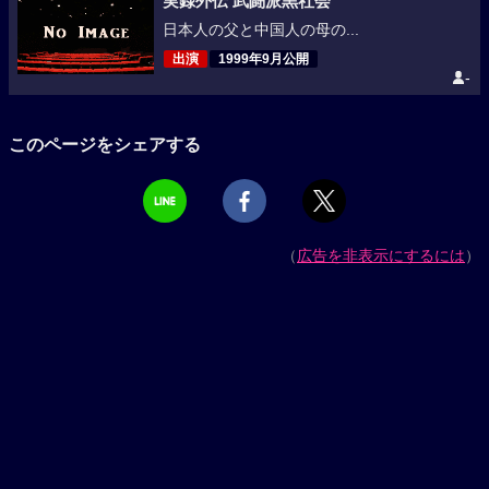
実録外伝 武闘派黒社会
日本人の父と中国人の母の...
出演
1999年9月公開
-
このページをシェアする
（
広告を非表示にするには
）