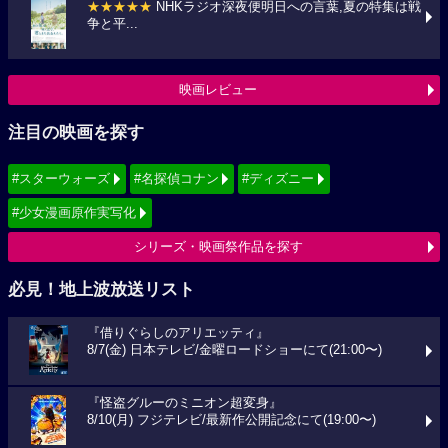
★★★★★
NHKラジオ深夜便明日への言葉,夏の特集は戦
争と平...
映画レビュー
注目の映画を探す
#スターウォーズ
#名探偵コナン
#ディズニー
#少女漫画原作実写化
シリーズ・映画祭作品を探す
必見！地上波放送リスト
『借りぐらしのアリエッティ』
8/7(金) 日本テレビ/金曜ロードショーにて(21:00〜)
『怪盗グルーのミニオン超変身』
8/10(月) フジテレビ/最新作公開記念にて(19:00〜)